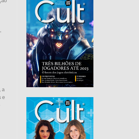
ção
,
 a
s e
o