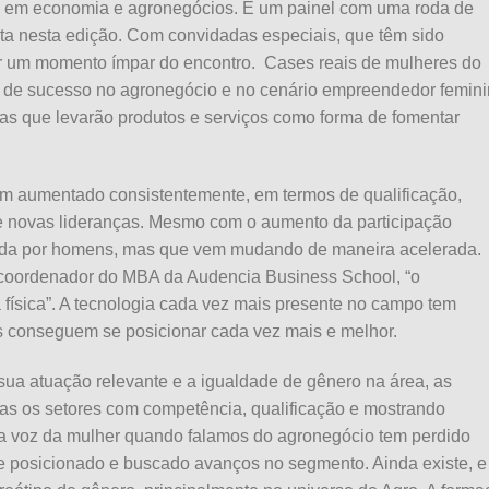
ada em economia e agronegócios. E um painel com uma roda de
ta nesta edição. Com convidadas especiais, que têm sido
er um momento ímpar do encontro. Cases reais de mulheres do
 de sucesso no agronegócio e no cenário empreendedor femin
das que levarão produtos e serviços como forma de fomentar
em aumentado consistentemente, em termos de qualificação,
de novas lideranças. Mesmo com o aumento da participação
nada por homens, mas que vem mudando de maneira acelerada.
e coordenador do MBA da Audencia Business School, “o
 física”. A tecnologia cada vez mais presente no campo tem
es conseguem se posicionar cada vez mais e melhor.
 sua atuação relevante e a igualdade de gênero na área, as
s os setores com competência, qualificação e mostrando
 na voz da mulher quando falamos do agronegócio tem perdido
se posicionado e buscado avanços no segmento. Ainda existe, e