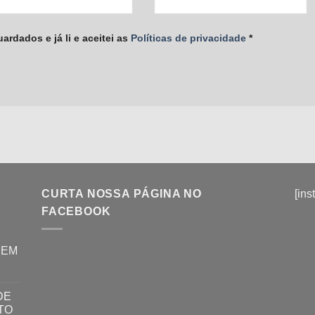
rdados e já li e aceitei as
Políticas de privacidade
*
CURTA NOSSA PÁGINA NO
[ins
FACEBOOK
REM
DE
TO