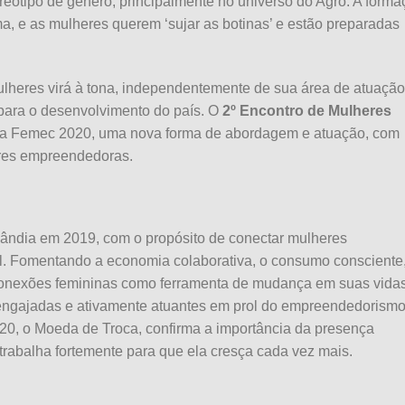
reótipo de gênero, principalmente no universo do Agro. A forma
, e as mulheres querem ‘sujar as botinas’ e estão preparadas
ulheres virá à tona, independentemente de sua área de atuação
 para o desenvolvimento do país. O
2º Encontro de Mulheres
a a Femec 2020, uma nova forma de abordagem e atuação, com
eres empreendedoras.
ndia em 2019, com o propósito de conectar mulheres
l. Fomentando a economia colaborativa, o consumo consciente,
 conexões femininas como ferramenta de mudança em suas vida
 engajadas e ativamente atuantes em prol do empreendedorism
20, o Moeda de Troca, confirma a importância da presença
trabalha fortemente para que ela cresça cada vez mais.