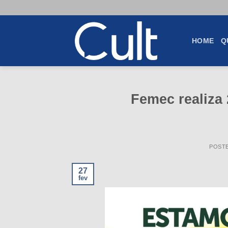
Skip
to
content
HOME
Q
Femec realiza
POST
27
fev