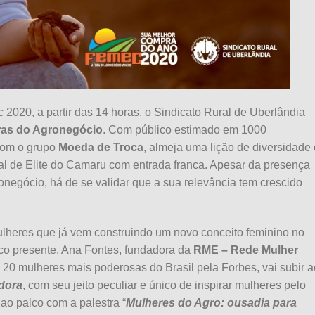
 2020, a partir das 14 horas, o Sindicato Rural de Uberlândia
ras do Agronegócio
. Com público estimado em 1000
 com o grupo
Moeda de Troca
, almeja uma lição de diversidade
l de Elite do Camaru com entrada franca. Apesar da presença
negócio, há de se validar que a sua relevância tem crescido
ulheres que já vem construindo um novo conceito feminino no
co presente. Ana Fontes, fundadora da
RME – Rede Mulher
 20 mulheres mais poderosas do Brasil pela Forbes, vai subir a
dora
, com seu jeito peculiar e único de inspirar mulheres pelo
ao palco com a palestra “
Mulheres do Agro: ousadia para