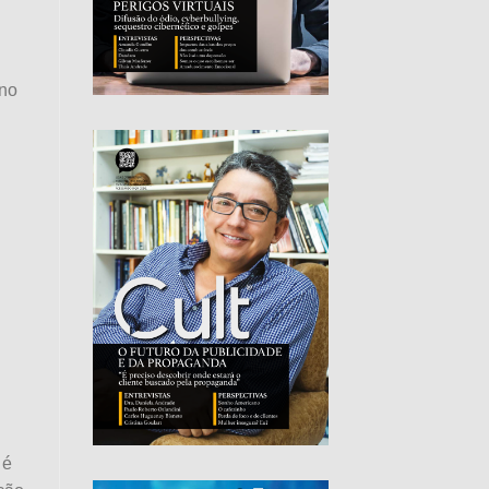
ino
 é