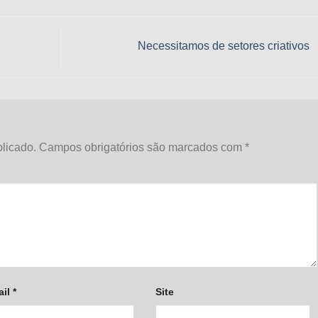
Necessitamos de setores criativos
licado.
Campos obrigatórios são marcados com
*
ail
*
Site