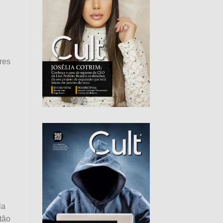
res
la
tão