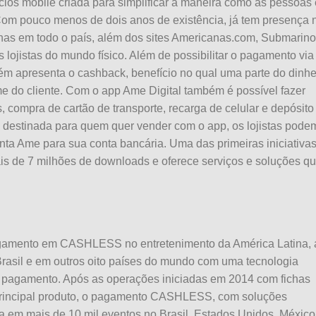
ios mobile criada para simplificar a maneira como as pessoas 
Com pouco menos de dois anos de existência, já tem presença 
nas em todo o país, além dos sites Americanas.com, Submarino
 lojistas do mundo físico. Além de possibilitar o pagamento via
m apresenta o cashback, benefício no qual uma parte do dinhe
e do cliente. Com o app Ame Digital também é possível fazer
 compra de cartão de transporte, recarga de celular e depósito
 destinada para quem quer vender com o app, os lojistas pode
conta Ame para sua conta bancária. Uma
das
primeiras iniciativa
is de 7 milhões de downloads e oferece serviços e soluções q
agamento em CASHLESS no entretenimento da América Latina, 
rasil e em outros oito países do mundo com uma tecnologia
 pagamento. Após as operações iniciadas em 2014 com fichas
principal produto, o pagamento CASHLESS, com soluções
a em mais de 10 mil eventos no Brasil, Estados Unidos, México