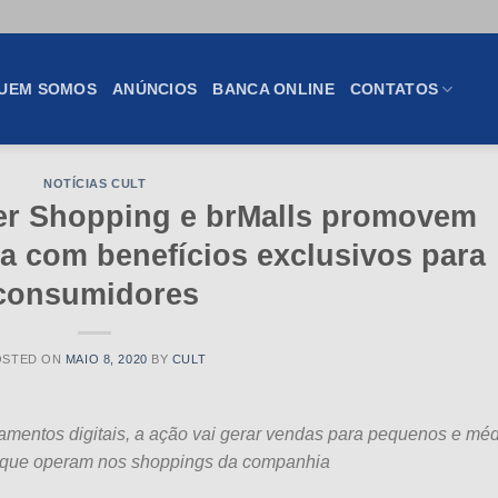
UEM SOMOS
ANÚNCIOS
BANCA ONLINE
CONTATOS
NOTÍCIAS CULT
er Shopping e brMalls promovem
 com benefícios exclusivos para
consumidores
OSTED ON
MAIO 8, 2020
BY
CULT
amentos digitais, a ação vai gerar vendas para pequenos e mé
que operam nos shoppings da companhia