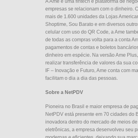
A Ame é uma fintech e plataforma de negóc
empresas se relacionam com o dinheiro. 
mais de 1.600 unidades da Lojas America
Shoptime, Sou Barato e em diversos outros
celular com uso do QR Code, a Ame també
de todas as compras volta para a conta Am
pagamentos de contas e boletos bancários,
dinheiro em espécie. Na versão Ame Plus,
realizar transferência de valores da sua 
IF – Inovação e Futuro, Ame conta com ma
facilitam o
dia
a
dia
das
pessoas.
Sobre a NetPDV
Pioneira no Brasil e maior empresa de p
NetPDV está presente em 70 cidades do B
inovadora dentro do mercado de meios de
eletrônicas, a empresa desenvolveu seu 
modernas e eficientes, deixando sua marc