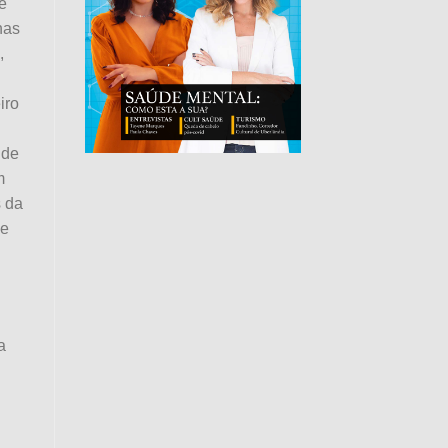
e
nas
,
iro
 de
m
s da
ue
a
,