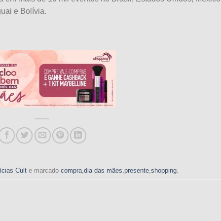
ai e Bolívia.
ícias Cult
e marcado
compra
,
dia das mães
,
presente
,
shopping
.