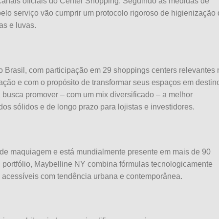
s canais oficiais do Center Shopping. Seguindo as medidas de
lo serviço vão cumprir um protocolo rigoroso de higienização
as e luvas.
no Brasil, com participação em 29 shoppings centers relevantes
vação e com o propósito de transformar seus espaços em destin
a busca promover – com um mix diversificado – a melhor
os sólidos e de longo prazo para lojistas e investidores.
 de maquiagem e está mundialmente presente em mais de 90
portfólio, Maybelline NY combina fórmulas tecnologicamente
s acessíveis com tendência urbana e contemporânea.