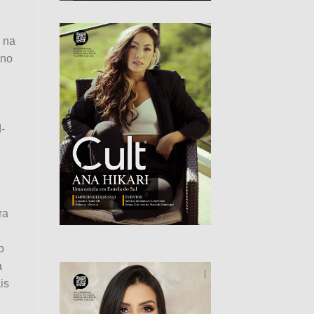
 na
 no
-
e
ra
o
a
is