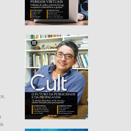
ce,
o
ta