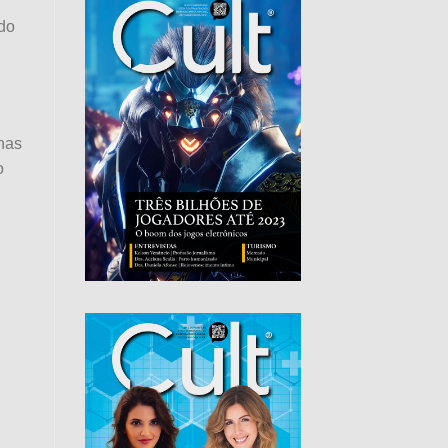
 do
 nas
o