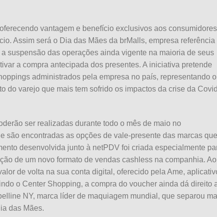
ferecendo vantagem e benefício exclusivos aos consumidores
cio. Assim será o
Dia
das
Mães
da brMalls, empresa referência
om a suspensão
das
operações ainda vigente na maioria de seus
tivar a compra antecipada dos presentes. A iniciativa pretende
 shoppings administrados pela empresa no país, representando o
 do varejo que mais tem sofrido os impactos da crise da Covid
derão ser realizadas durante todo o mês de maio no
de são encontradas as opções de vale-presente
das
marcas qu
mento desenvolvida junto à netPDV foi criada especialmente pa
ação de um novo formato de vendas cashless na companhia. Ao
valor de volta na sua conta digital, oferecido pela Ame, aplicativ
uindo o Center Shopping, a compra do voucher ainda dá direito 
ybelline NY, marca líder de maquiagem mundial, que separou ma
ia
das
Mães
.