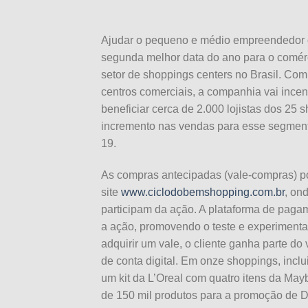
Ajudar o pequeno e médio empreendedor o
segunda melhor data do ano para o comér
setor de shoppings centers no Brasil. C
centros comerciais, a companhia vai incen
beneficiar cerca de 2.000 lojistas dos 25
incremento nas vendas para esse segmento
19.
As compras antecipadas (vale-compras) po
site
www.ciclodobemshopping.com.br
, on
participam da ação. A plataforma de paga
a ação, promovendo o teste e experiment
adquirir um vale, o cliente ganha parte do 
de conta digital. Em onze shoppings, incl
um kit da L’Oreal com quatro itens da Ma
de 150 mil produtos para a promoção de
D