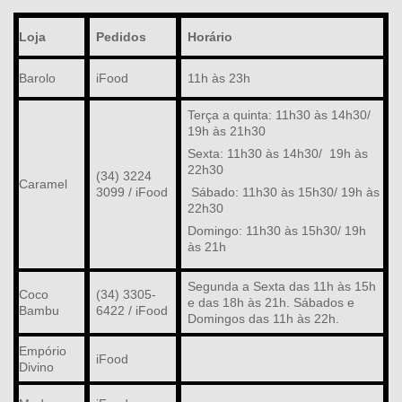
Loja
Pedidos
Horário
Barolo
iFood
11h às 23h
Terça a quinta: 11h30 às 14h30/
19h às 21h30
Sexta: 11h30 às 14h30/ 19h às
22h30
(34) 3224
Caramel
3099 / iFood
Sábado: 11h30 às 15h30/ 19h às
22h30
Domingo: 11h30 às 15h30/ 19h
às 21h
Segunda a Sexta das 11h às 15h
Coco
(34) 3305-
e das 18h às 21h. Sábados e
Bambu
6422 / iFood
Domingos das 11h às 22h.
Empório
iFood
Divino