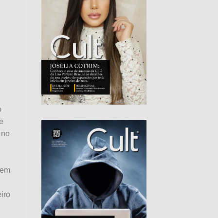
o
e
 no
 em
iro