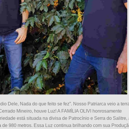
io Dele, Nada do que feito se fez”. Nosso Patriarca veio a terra
errado Mineiro, houve Luz! A FAMÍLIA OLIVI honrosamente
ade está situada na divisa de Patrocínio e Serra do Salitre,
ia de 980 metros. Essa Luz continua brilhando com sua Produç