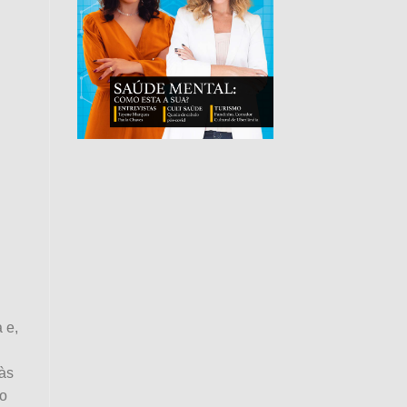
 e,
 às
ão