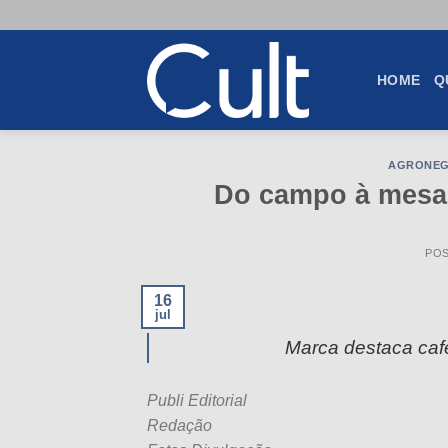
Skip
to
content
HOME
Q
AGRONEG
Do campo à mesa 
PO
16
jul
Marca destaca café
Publi Editorial
Redação