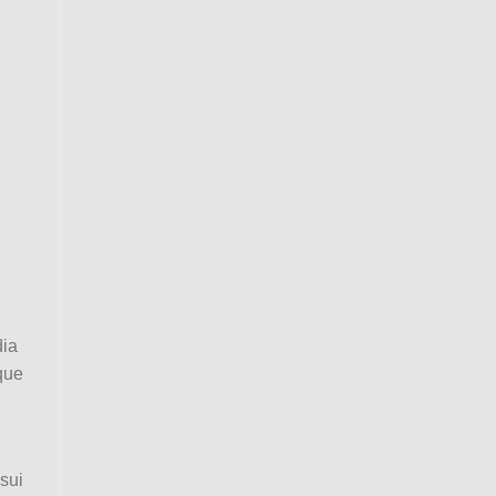
dia
que
sui