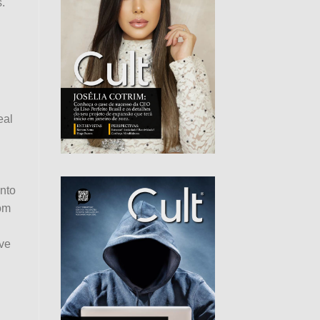
.
eal
nto
bom
lve