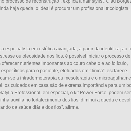
 processo de reconstrução”, explica a hair stylist, Clau Borges
a haja queda, o ideal é procurar um profissional tricologista.
 especialista em estética avançada, a partir da identificação r
estresse ou oleosidade nos fios, é possível iniciar o processo de
 oferecer nutrientes importantes ao couro cabelo e ao folículo,
específicos para o paciente, efetuados em clínica”, esclarece.
acam-se a intradermoterapia ou mesoterapia e o microagulhame
onal, os cuidados em casa são de extrema importância para um 
Natylla Professional, em especial, o kit Power Force, podem ser
inha auxilia no fortalecimento dos fios, diminui a queda e devo
ando da saúde diária dos fios”, afirma.