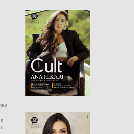
emas
ós
em