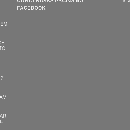
CURTA NOSSA PÁGINA NO
[ins
FACEBOOK
REM
DE
TO
R?
RAM
TAR
E