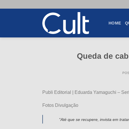
Skip
to
content
HOME
Q
Queda de cab
PO
Publi Editorial | Eduarda Yamaguchi – Se
Fotos Divulgação
“Até que se recupere, invista em tra