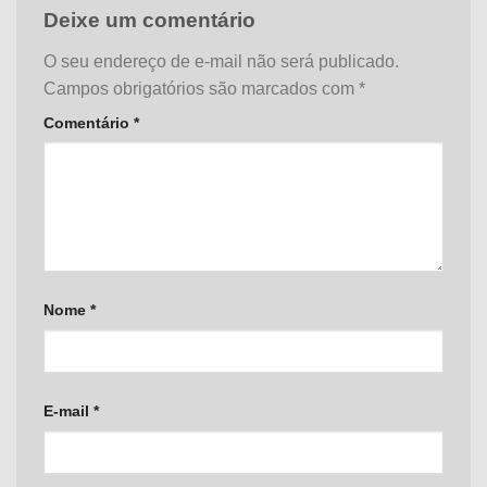
Deixe um comentário
O seu endereço de e-mail não será publicado.
Campos obrigatórios são marcados com
*
Comentário
*
Nome
*
E-mail
*