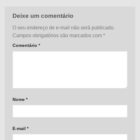
Deixe um comentário
O seu endereço de e-mail não será publicado.
Campos obrigatórios são marcados com
*
Comentário
*
Nome
*
E-mail
*