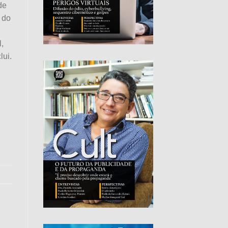
de
 do
,
lui.