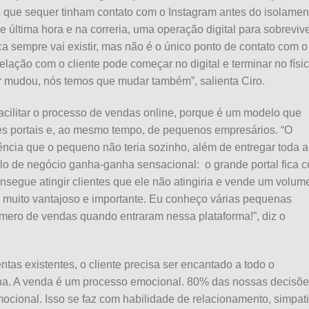
s que sequer tinham contato com o Instagram antes do isolamen
e última hora e na correria, uma operação digital para sobrevive
ica sempre vai existir, mas não é o único ponto de contato com o
lação com o cliente pode começar no digital e terminar no físi
r mudou, nós temos que mudar também”, salienta Ciro.
facilitar o processo de vendas online, porque é um modelo que
es portais e, ao mesmo tempo, de pequenos empresários. “O
ncia que o pequeno não teria sozinho, além de entregar toda a
elo de negócio ganha-ganha sensacional: o grande portal fica 
segue atingir clientes que ele não atingiria e vende um volum
É muito vantajoso e importante. Eu conheço várias pequenas
mero de vendas quando entraram nessa plataforma!”, diz o
tas existentes, o cliente precisa ser encantado a todo o
a. A venda é um processo emocional. 80% das nossas decisõ
cional. Isso se faz com habilidade de relacionamento, simpati