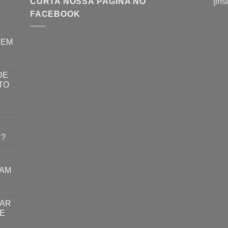
CURTA NOSSA PÁGINA NO
[ins
FACEBOOK
REM
DE
TO
R?
RAM
TAR
E