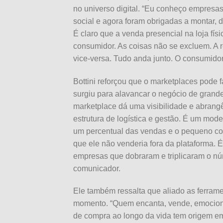
no universo digital. “Eu conheço empresa
social e agora foram obrigadas a montar, d
É claro que a venda presencial na loja fís
consumidor. As coisas não se excluem. A re
vice-versa. Tudo anda junto. O consumido
Bottini reforçou que o marketplaces pode 
surgiu para alavancar o negócio de grand
marketplace dá uma visibilidade e abrangê
estrutura de logística e gestão. É um mod
um percentual das vendas e o pequeno con
que ele não venderia fora da plataforma. 
empresas que dobraram e triplicaram o nú
comunicador.
Ele também ressalta que aliado as ferramen
momento. “Quem encanta, vende, emocion
de compra ao longo da vida tem origem emo