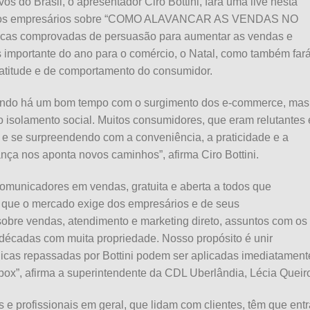
 do Brasil, o apresentador Ciro Bottini, fará uma live nesta
r com os empresários sobre “COMO ALAVANCAR AS VENDAS NO
nicas comprovadas de persuasão para aumentar as vendas e
s importante do ano para o comércio, o Natal, como também far
titude e de comportamento do consumidor.
tecendo há um bom tempo com o surgimento dos e-commerce, mas
 isolamento social. Muitos consumidores, que eram relutantes
e se surpreendendo com a conveniência, a praticidade e a
ça nos aponta novos caminhos”, afirma Ciro Bottini.
comunicadores em vendas, gratuita e aberta a todos que
 que o mercado exige dos empresários e de seus
a sobre vendas, atendimento e marketing direto, assuntos com os
décadas com muita propriedade. Nosso propósito é unir
dicas repassadas por Bottini podem ser aplicadas imediatament
x”, afirma a superintendente da CDL Uberlândia, Lécia Queir
 e profissionais em geral, que lidam com clientes, têm que entr