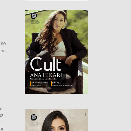
á
 se
 em
e
oz.
ar