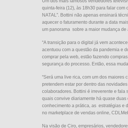
Um dos mais famosos vendedores televisivos
quinta-feira (12), às 18h30 para fala
NATAL”. Bottini não apenas ensinará téc
aquecer o faturamento durante a data mai
um panorama sobre a maior mudança de a
“A transição para o digital já vem acon
acentuou com a questão da pandemia e do
comprar pela web, estão fazendo compras 
segurança do processo. Então, essa mudan
“Será uma live rica, com um dos maiores 
pretendem estar por dentro das novidades
colaboradores. Bottini é irreverente e fal
quais convive diariamente há quase duas 
conhecimento a prática, as estratégias e 
no marketplace de vendas online, CDLMebo
Na visão de Ciro, empresários, vendedores