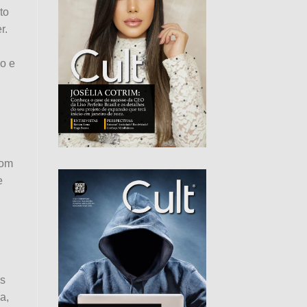
to
r.
co e
com
e
es
a,