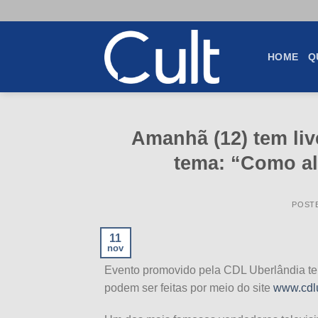
Skip
to
content
HOME
Q
Amanhã (12) tem liv
tema: “Como al
POST
11
nov
Evento promovido pela CDL Uberlândia tem 
podem ser feitas por meio do site
www.cdlu