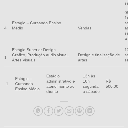
s
0
1
Estágio – Cursando Ensino
s
Médio
a
4
Vendas
s
a
Estágio Superior Design
1
Gráfico, Produção audio visual,
s
Design e finalização de
1
Artes Visuais
s
artes
Estágio
13h às
Estágio –
administrativo e
18h
R$
Cursando
1
atendimento ao
segunda
500,00
Ensino Médio
cliente
a sábado