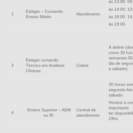
às 13:00. 09
às 14:00. 13
Estágio – Cursando
1
Atendimento
Ensino Médio
às 18:00. 14
às 19:00.
Á definir (div
como 30 hor
semanais 05
Estágio cursando
dia de segun
3
Técnico em Análises
Coleta
a sábado)
Clínicas
30 horas se
segunda-feir
sábado.
Horário a co
importante
Ensino Superior – ADM
Central de
4
ter
disponibi
ou RI
atendimento
19hs