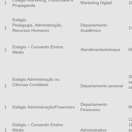
Estágio Marketing, Publicidade e
Marketing Digital
1
1
Propaganda
Estágio
Pedagogia,
Administração,
Departamento
1
1
Recursos Humanos
Acadêmico
Estágio – Cursando Ensino
Atendimento/estoque
0
1
Médio
3
Estágio Administração ou
s
Ciências Contábeis
1
Departamento pessoal
s
Departamento
Estágio
Administração/Financeiro
8
1
Financeiro
1
Estágio – Cursando Ensino
1
Médio
s
1
Administrativo