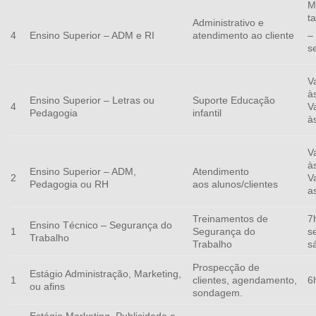
M
t
Administrativo e
atendimento ao cliente
4
Ensino Superior – ADM e RI
–
s
V
à
Ensino Superior – Letras ou
Suporte Educação
V
4
Pedagogia
infantil
à
V
à
Ensino Superior – ADM,
Atendimento
V
2
Pedagogia ou RH
aos alunos/clientes
a
Treinamentos de
7
Ensino Técnico – Segurança do
Segurança do
s
1
Trabalho
Trabalho
s
Prospecção de
Estágio Administração, Marketing,
clientes,
agendamento,
6
1
ou afins
sondagem.