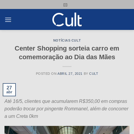
Skip
to
content
NOTÍCIAS CULT
Center Shopping sorteia carro em
comemoração ao Dia das Mães
POSTED ON
ABRIL 27, 2021
BY
CULT
27
abr
Até 16/5, clientes que acumularem R$350,00 em compras
poderão trocar por pingente Rommanel, além de concorrer
a um Creta 0km