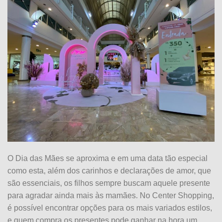
O Dia das Mães se aproxima e em uma data tão especial
como esta, além dos carinhos e declarações de amor, que
são essenciais, os filhos sempre buscam aquele presente
para agradar ainda mais às mamães. No Center Shopping,
é possível encontrar opções para os mais variados estilos,
e quem compra os presentes pode ganhar na hora um