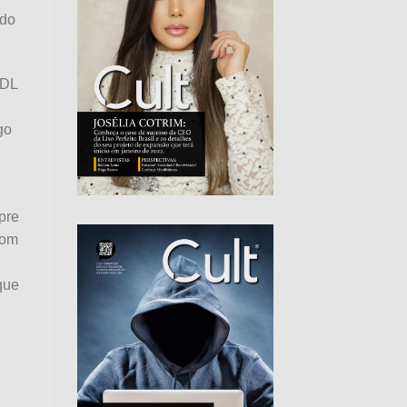
 do
CDL
go
pre
Com
que