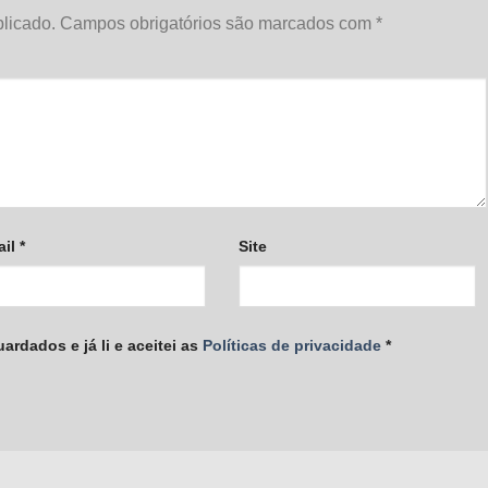
licado.
Campos obrigatórios são marcados com
*
ail
*
Site
rdados e já li e aceitei as
Políticas de privacidade
*