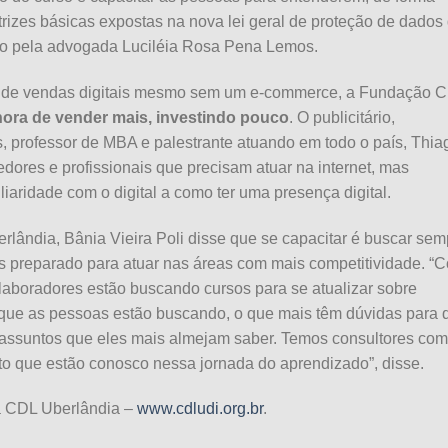
trizes básicas expostas na nova lei geral de proteção de dados
do pela advogada Luciléia Rosa Pena Lemos.
ho de vendas digitais mesmo sem um e-commerce, a Fundação 
 hora de vender mais, investindo pouco
. O publicitário,
, professor de MBA e palestrante atuando em todo o país, Thia
ores e profissionais que precisam atuar na internet, mas
aridade com o digital a como ter uma presença digital.
lândia, Bânia Vieira Poli disse que se capacitar é buscar sem
is preparado para atuar nas áreas com mais competitividade. “
aboradores estão buscando cursos para se atualizar sobre
 que as pessoas estão buscando, o que mais têm dúvidas para 
assuntos que eles mais almejam saber. Temos consultores com
o que estão conosco nessa jornada do aprendizado”, disse.
da CDL Uberlândia –
www.cdludi.org.br
.