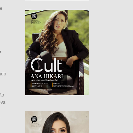
a
o
ado
ão
ova
o