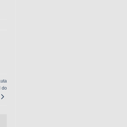
Luta
l do