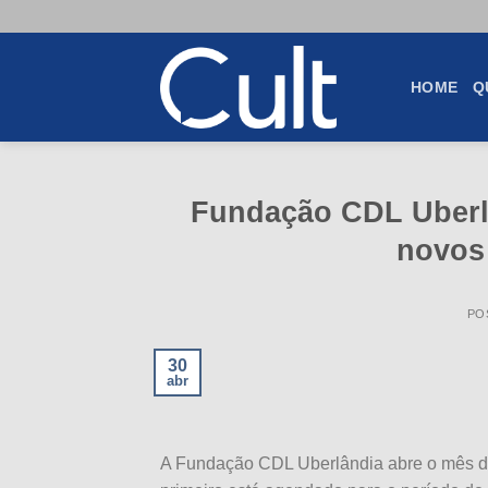
Skip
to
content
HOME
Q
Fundação CDL Uberlâ
novo
PO
30
abr
A Fundação CDL Uberlândia abre o mês de