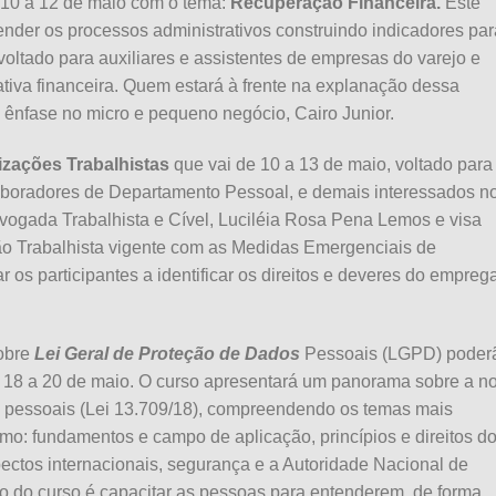
 10 a 12 de maio com o tema:
Recuperação Financeira.
Este
tender os processos administrativos construindo indicadores par
voltado para auxiliares e assistentes de empresas do varejo e
ativa financeira. Quem estará à frente na explanação dessa
 ênfase no micro e pequeno negócio, Cairo Junior.
izações Trabalhistas
que vai de 10 a 13 de maio, voltado para
boradores de Departamento Pessoal, e demais interessados n
vogada Trabalhista e Cível, Luciléia Rosa Pena Lemos e visa
ão Trabalhista vigente com as Medidas Emergenciais de
s participantes a identificar os direitos e deveres do empreg
sobre
Lei Geral de Proteção de Dados
Pessoais (LGPD) poder
e 18 a 20 de maio. O curso apresentará um panorama sobre a n
os pessoais (Lei 13.709/18), compreendendo os temas mais
mo: fundamentos e campo de aplicação, princípios e direitos d
spectos internacionais, segurança e a Autoridade Nacional de
vo do curso é capacitar as pessoas para entenderem, de forma