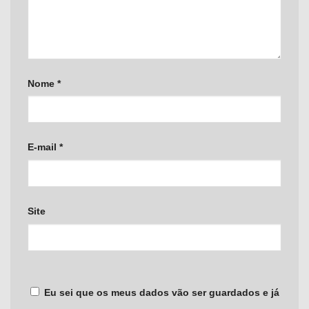
Nome
*
E-mail
*
Site
Eu sei que os meus dados vão ser guardados e já