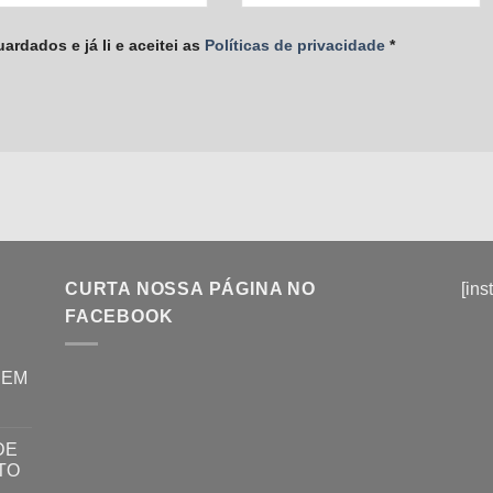
rdados e já li e aceitei as
Políticas de privacidade
*
CURTA NOSSA PÁGINA NO
[ins
FACEBOOK
REM
DE
TO