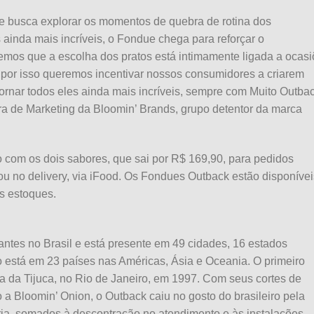
e busca explorar os momentos de quebra de rotina dos
ainda mais incríveis, o Fondue chega para reforçar o
mos que a escolha dos pratos está intimamente ligada a ocas
por isso queremos incentivar nossos consumidores a criarem
ornar todos eles ainda mais incríveis, sempre com Muito Outba
ra de Marketing da Bloomin’ Brands, grupo detentor da marca
com os dois sabores, que sai por R$ 169,90, para pedidos
ou no delivery, via iFood. Os Fondues Outback estão disponívei
s estoques.
ntes no Brasil e está presente em 49 cidades, 16 estados
do está em 23 países nas Américas, Ásia e Oceania. O primeiro
ra da Tijuca, no Rio de Janeiro, em 1997. Com seus cortes de
 a Bloomin’ Onion, o Outback caiu no gosto do brasileiro pela
ria, somados à descontração no atendimento e às instalações