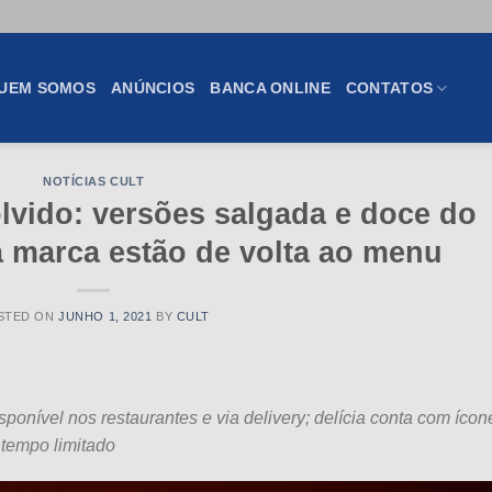
UEM SOMOS
ANÚNCIOS
BANCA ONLINE
CONTATOS
NOTÍCIAS CULT
lvido: versões salgada e doce do
marca estão de volta ao menu
STED ON
JUNHO 1, 2021
BY
CULT
ponível nos restaurantes e via delivery; delícia conta com ícon
tempo limitado