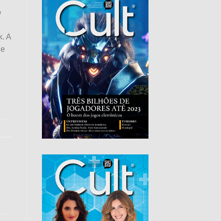
o
k. A
 e