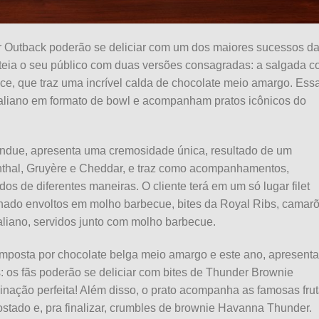
or Outback poderão se deliciar com um dos maiores sucessos d
teia o seu público com duas versões consagradas: a salgada 
doce, que traz uma incrível calda de chocolate meio amargo. Ess
raliano em formato de bowl e acompanham pratos icônicos do
ndue, apresenta uma cremosidade única, resultado de um
nthal, Gruyère e Cheddar, e traz como acompanhamentos,
s de diferentes maneiras. O cliente terá em um só lugar filet
hado envoltos em molho barbecue, bites da Royal Ribs, camar
aliano, servidos junto com molho barbecue.
mposta por chocolate belga meio amargo e este ano, apresenta
os fãs poderão se deliciar com bites de Thunder Brownie
nação perfeita! Além disso, o prato acompanha as famosas fru
stado e, pra finalizar, crumbles de brownie Havanna Thunder.