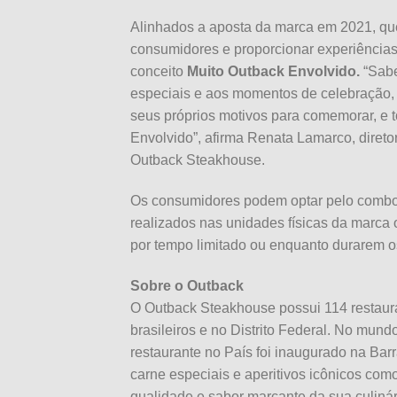
Alinhados a aposta da marca em 2021, qu
consumidores e proporcionar experiências 
conceito
Muito Outback Envolvido.
“Sabe
especiais e aos momentos de celebração, 
seus próprios motivos para comemorar, e t
Envolvido”, afirma Renata Lamarco, direto
Outback Steakhouse.
Os consumidores podem optar pelo combo 
realizados nas unidades físicas da marca 
por tempo limitado ou enquanto durarem o
Sobre o Outback
O Outback Steakhouse possui 114 restaura
brasileiros e no Distrito Federal. No mun
restaurante no País foi inaugurado na Bar
carne especiais e aperitivos icônicos como
qualidade e sabor marcante da sua culiná