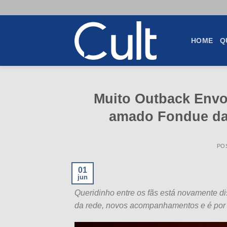
Skip
to
content
HOME
Q
Muito Outback Envo
amado Fondue da 
PO
01
jun
Queridinho entre os fãs está novamente dis
da rede, novos acompanhamentos e é por 