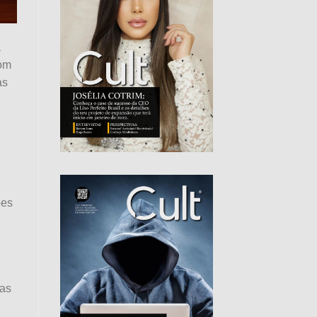
a
com
as
ões
tas