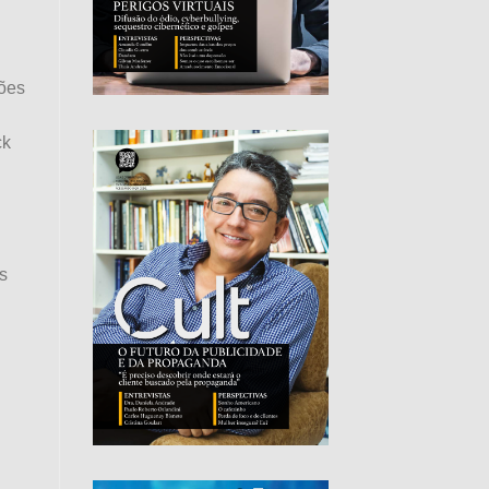
iões
ck
s