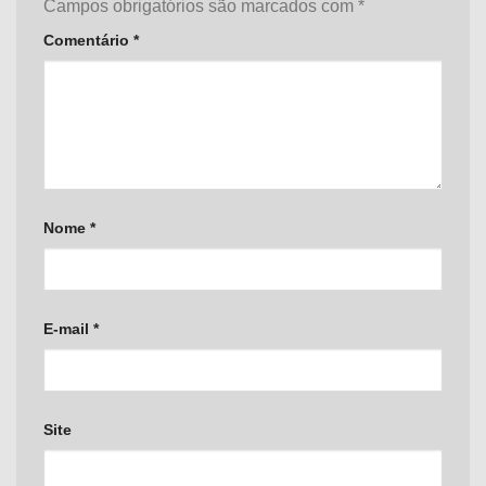
Campos obrigatórios são marcados com
*
Comentário
*
Nome
*
E-mail
*
Site