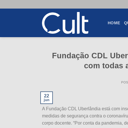
Skip
to
content
HOME
Q
Fundação CDL Uberl
com todas 
PO
22
jun
A Fundação CDL Uberlândia está com inscr
medidas de segurança contra o coronavíru
corpo docente. “Por conta da pandemia, 