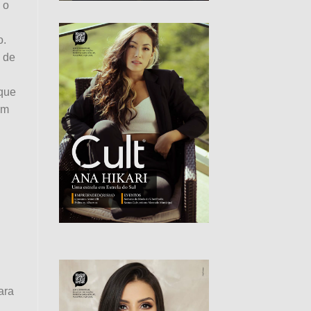
 o
o.
 de
 que
om
ara