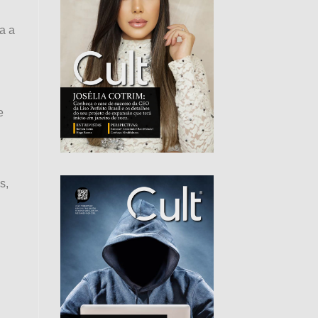
a a
e
s,