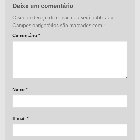
Deixe um comentário
O seu endereço de e-mail não será publicado.
Campos obrigatórios são marcados com
*
Comentário
*
Nome
*
E-mail
*