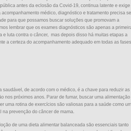
pública antes da eclosão da Covid-19, continua latente e exig
a acompanhamento médico, diagnóstico e tratamento precisa se
dade para que possamos buscar soluções que promovam a
mos lembrar que os exames diagnósticos são apenas a primeir
a e luta contra o câncer, mas depois disso há muitas etapas a
ente a certeza do acompanhamento adequado em todas as fases
na saudável, de acordo com o médico, é a chave para reduzir as
ão nos próximos anos. Parar de fumar, buscar uma alimentação
ter uma rotina de exercícios são valiosas para a saúde como u
l na prevenção do câncer de mama.
 adoção de uma dieta alimentar balanceada são essenciais tanto