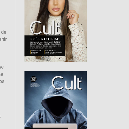
r
r de
rtir
se
me
ros
a