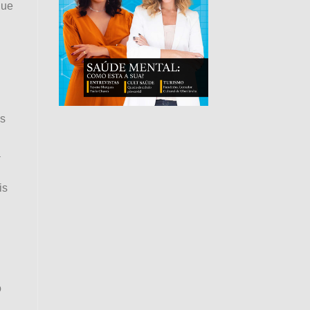
que
es
a
is
o