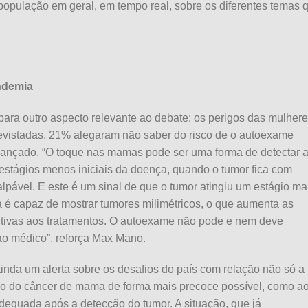
população em geral, em tempo real, sobre os diferentes temas 
andemia
para outro aspecto relevante ao debate: os perigos das mulher
evistadas, 21% alegaram não saber do risco de o autoexame
vançado. “O toque nas mamas pode ser uma forma de detectar 
estágios menos iniciais da doença, quando o tumor fica com
alpável. E este é um sinal de que o tumor atingiu um estágio ma
 é capaz de mostrar tumores milimétricos, o que aumenta as
itivas aos tratamentos. O autoexame não pode e nem deve
 ao médico”, reforça Max Mano.
inda um alerta sobre os desafios do país com relação não só a
co do câncer de mama de forma mais precoce possível, como a
dequada após a detecção do tumor. A situação, que já