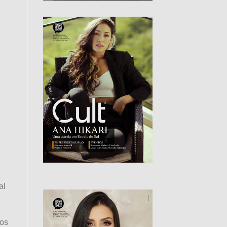
al
cos