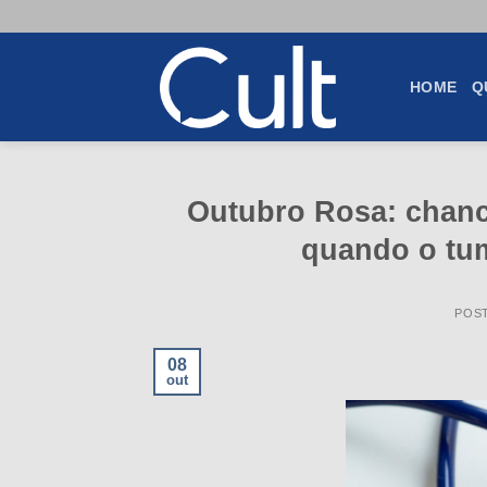
Skip
to
content
HOME
Q
Outubro Rosa: chanc
quando o tum
POS
08
out