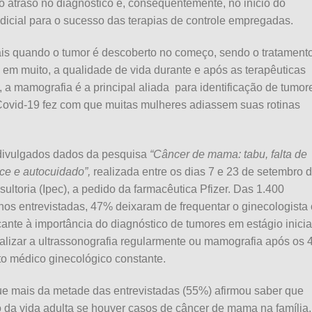
 o atraso no diagnóstico e, consequentemente, no início do
udicial para o sucesso das terapias de controle empregadas.
s quando o tumor é descoberto no começo, sendo o tratament
em muito, a qualidade de vida durante e após as terapêuticas
, a mamografia é a principal aliada para identificação de tumor
Covid-19 fez com que muitas mulheres adiassem suas rotinas
divulgados dados da pesquisa
“Câncer de mama: tabu, falta de
ce e autocuidado”,
realizada entre os dias 7 e 23 de setembro 
ltoria (Ipec), a pedido da farmacêutica Pfizer. Das 1.400
nos entrevistadas, 47% deixaram de frequentar o ginecologista
ante à importância do diagnóstico de tumores em estágio inicia
alizar a ultrassonografia regularmente ou mamografia após os 
 médico ginecológico constante.
e mais da metade das entrevistadas (55%) afirmou saber que
o da vida adulta se houver casos de câncer de mama na família,