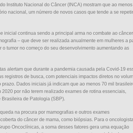
 do Instituto Nacional do Câncer (INCA) mostram que ao menos
ório nacional, um número de novos casos que tende a se repeti
e inicial continua sendo a principal arma no combate ao cânce
grafia – que deve ser realizada anualmente em mulheres a pa
tar o tumor no começo do seu desenvolvimento aumentando as
stas alertam que durante a pandemia causada pela Covid-19 es
 registros de busca, com potenciais impactos diretos no volu
 prazo. Dados iniciais já indicam que ao menos 70 mil brasilei
 2020 por não terem realizado exames de rotina essenciais,
 Brasileira de Patologia (SBP).
à queda na procura por mamografias e outros exames
coberta do câncer de mama, como biópsias. Para o oncologist
rupo Oncoclínicas, a soma desses fatores gera uma equação