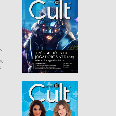
o.
a
,
s