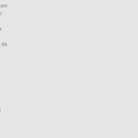
e um
r
a
 da
m