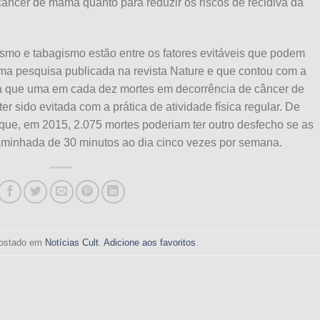
câncer de mama quanto para reduzir os riscos de recidiva da
mo e tabagismo estão entre os fatores evitáveis que podem
Uma pesquisa publicada na revista Nature e que contou com a
la que uma em cada dez mortes em decorrência de câncer de
r sido evitada com a prática de atividade física regular. De
ue, em 2015, 2.075 mortes poderiam ter outro desfecho se as
minhada de 30 minutos ao dia cinco vezes por semana.
 postado em
Notícias Cult
.
Adicione aos favoritos
.