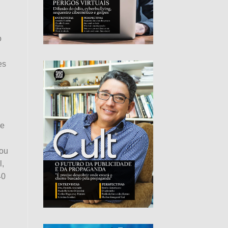
o
es
de
 ou
l,
40