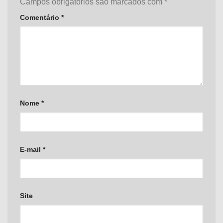
Campos obrigatórios são marcados com
*
Comentário
*
Nome
*
E-mail
*
Site