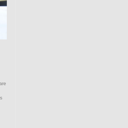
are
os