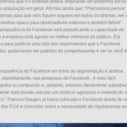
 observou que o Facebook estava ampliando um problema social
a população em geral. Afirmou ainda que: “Precisamos pensar
sistemas para que eles fiquem seguros em todos os idiomas, em 
se mostrou opaca para observadores externos e também falível”.
ransparência do Facebook está prejudicando a capacidade de
e a empresa está agindo no melhor interesse do público. Ela
co para publicar uma lista dos experimentos que o Facebook
ados, poderíamos ver padrões de comportamento e ver se você 
transparência do Facebook em torno da segmentação e análise
 repetidamente, nas pesquisas do Facebook , é mais fácil
patia ou compaixão e, portanto, estamos literalmente subsidia
ente mais barato veicular um anúncio agressivo e violento do 
co”. Frances Haugen já havia colocado o Facebook diante de s
 dos EUA a concordar sobre a necessidade de regulamentar as