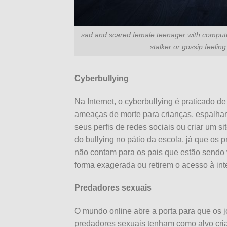
sad and scared female teenager with compute
stalker or gossip feelin
Cyberbullying
Na Internet, o cyberbullying é praticado d
ameaças de morte para crianças, espalhar
seus perfis de redes sociais ou criar um si
do bullying no pátio da escola, já que os p
não contam para os pais que estão sendo 
forma exagerada ou retirem o acesso à int
Predadores sexuais
O mundo online abre a porta para que os 
predadores sexuais tenham como alvo cri