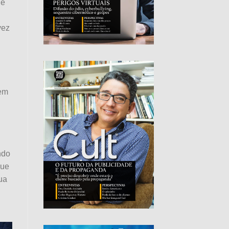
 e
vez
tem
ndo
que
ua