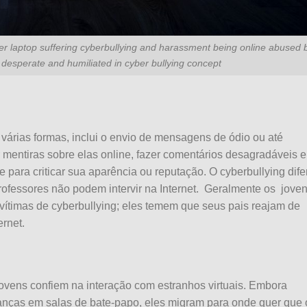
r laptop suffering cyberbullying and harassment being online abused 
g desperate and humiliated in cyber bullying concept
e várias formas, inclui o envio de mensagens de ódio ou até
 mentiras sobre elas online, fazer comentários desagradáveis 
te para criticar sua aparência ou reputação. O cyberbullying dife
rofessores não podem intervir na Internet.
Geralmente os
jove
vítimas de cyberbullying; eles temem que seus pais reajam de
ernet.
jovens confiem na interação com estranhos virtuais. Embora
anças em salas de bate-papo, eles migram para onde quer que 