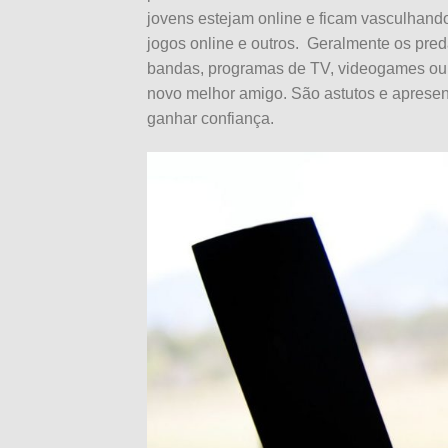
jovens estejam online e ficam vasculhando
jogos online e outros.
Geralmente os pred
bandas, programas de TV, videogames ou 
novo melhor amigo. São astutos e apresen
ganhar confiança.