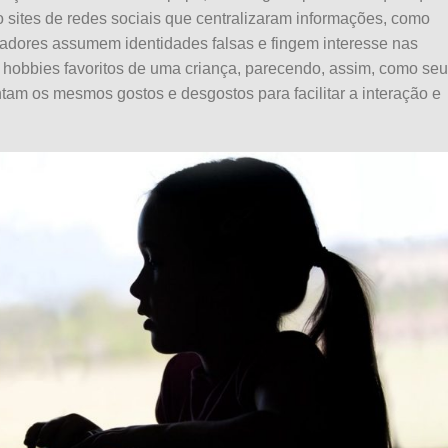
 sites de redes sociais que centralizaram informações, como
adores assumem identidades falsas e fingem interesse nas
hobbies favoritos de uma criança, parecendo, assim, como seu
tam os mesmos gostos e desgostos para facilitar a interação e