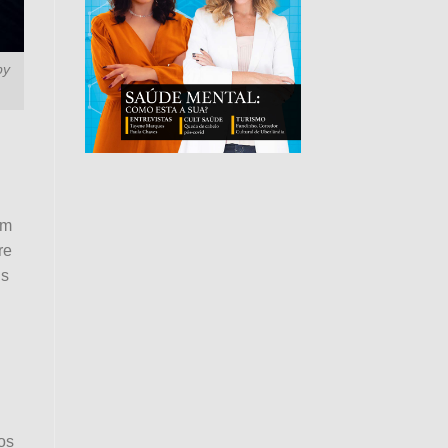
by
em
re
ns
os