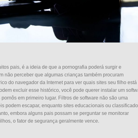
itos pais, é a ideia de que a pornografia poderá surgir e
dem não perceber que algumas crianças também procuram
ico do navegador da Internet para ver quais sites seu filho está
odem excluir esse histórico, você pode querer instalar um softw
es pornôs em primeiro lugar. Filtros de software não são uma
eis podem escapar, enquanto sites educacionais ou classificad
anto, embora alguns pais possam se perguntar se monitorar
ilhos, o fator de segurança geralmente vence.