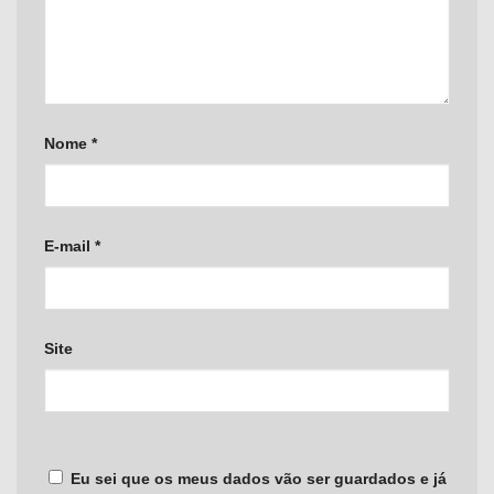
Nome
*
E-mail
*
Site
Eu sei que os meus dados vão ser guardados e já