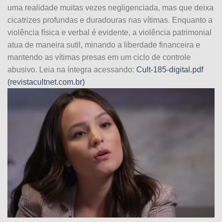
uma realidade muitas vezes negligenciada, mas que deixa
cicatrizes profundas e duradouras nas vítimas. Enquanto a
violência física e verbal é evidente, a violência patrimonial
atua de maneira sutil, minando a liberdade financeira e
mantendo as vítimas presas em um ciclo de controle
abusivo. Leia na íntegra acessando:
Cult-185-digital.pdf
(revistacultnet.com.br)