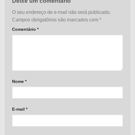
Deixe um comentário
O seu endereço de e-mail não será publicado.
Campos obrigatórios são marcados com
*
Comentário
*
Nome
*
E-mail
*