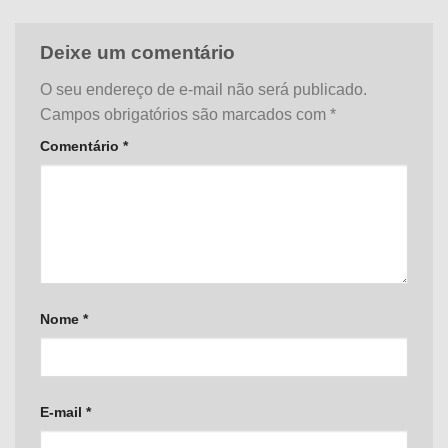
Deixe um comentário
O seu endereço de e-mail não será publicado.
Campos obrigatórios são marcados com
*
Comentário
*
Nome
*
E-mail
*