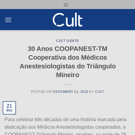
Skip
to
content
CULT GENTE
30 Anos COOPANEST-TM
Cooperativa dos Médicos
Anestesiologistas do Triângulo
Mineiro
POSTED ON
DEZEMBRO 21, 2023
BY
CULT
21
dez
Para celebrar três décadas de uma história marcada pela
dedicação aos Médicos Anestesiologistas cooperados, a
COOPANEST-Triângulo Mineiro, recebeu, na noite de 28