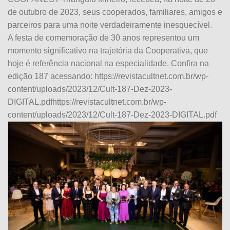
de outubro de 2023, seus cooperados, familiares, amigos e
parceiros para uma noite verdadeiramente inesquecível.
A festa de comemoração de 30 anos representou um
momento significativo na trajetória da Cooperativa, que
hoje é referência nacional na especialidade. Confira na
edição 187 acessando: https://revistacultnet.com.br/wp-
content/uploads/2023/12/Cult-187-Dez-2023-
DIGITAL.pdfhttps://revistacultnet.com.br/wp-
content/uploads/2023/12/Cult-187-Dez-2023-DIGITAL.pdf