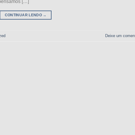
, pensamos […]
CONTINUAR LENDO
→
zed
Deixe um coment