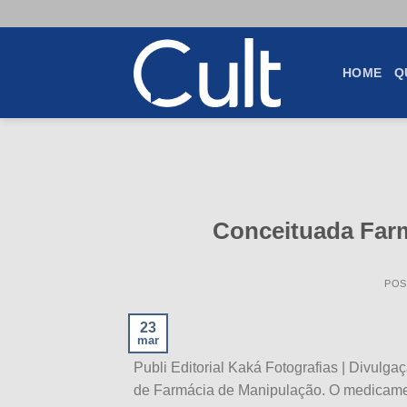
Skip
to
content
HOME
Q
Conceituada Farm
POS
23
mar
Publi Editorial Kaká Fotografias | Divul
de Farmácia de Manipulação. O medicamen