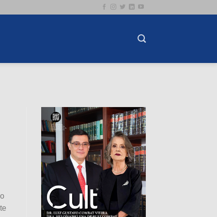
do
te