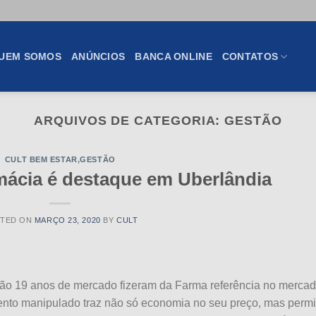
UEM SOMOS
ANÚNCIOS
BANCA ONLINE
CONTATOS
ARQUIVOS DE CATEGORIA:
GESTÃO
CULT BEM ESTAR
,
GESTÃO
ácia é destaque em Uberlândia
TED ON
MARÇO 23, 2020
BY
CULT
gação 19 anos de mercado fizeram da Farma referência no merca
to manipulado traz não só economia no seu preço, mas permi