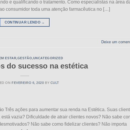
do e qualificando o tratamento. Como especialistas na área d
ao consumidor toda uma atenção farmacêutica no […]
CONTINUAR LENDO
→
Deixe um coment
EM ESTAR
,
GESTÃO
,
UNCATEGORIZED
s do sucesso na estética
ED ON
FEVEREIRO 6, 2020
BY
CULT
o Três ações para aumentar sua renda na Estética. Suas clien
stá vazia? Dificuldade de atrair clientes novos? Não sabe c
 desmotivados? Não sabe como fidelizar clientes? Não importa