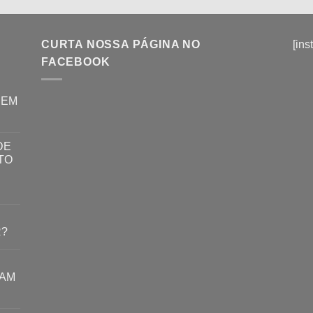
CURTA NOSSA PÁGINA NO
[ins
FACEBOOK
REM
DE
TO
R?
RAM