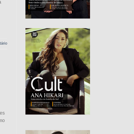
a
ário
tes
omo