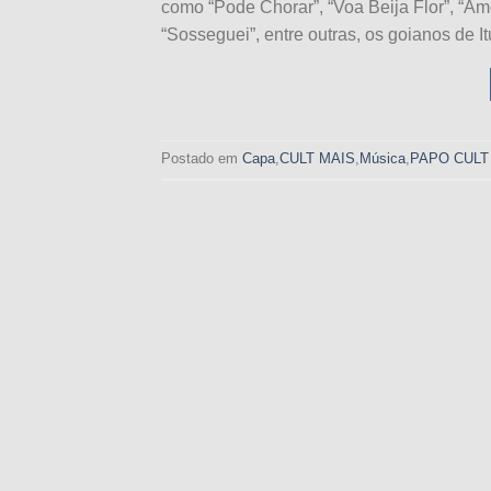
como “Pode Chorar”, “Voa Beija Flor”, “Amo
“Sosseguei”, entre outras, os goianos de I
Postado em
Capa
,
CULT MAIS
,
Música
,
PAPO CULT