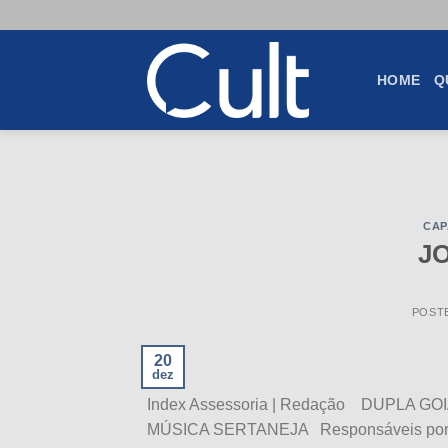
Skip
to
content
HOME
Q
CAP
J
POST
20
dez
Index Assessoria | Redação DUPLA
MÚSICA SERTANEJA Responsáveis por alg