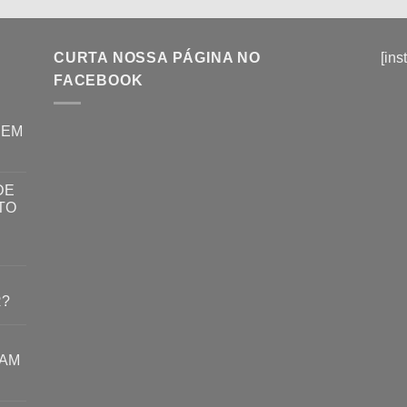
CURTA NOSSA PÁGINA NO
[ins
FACEBOOK
REM
DE
TO
R?
RAM