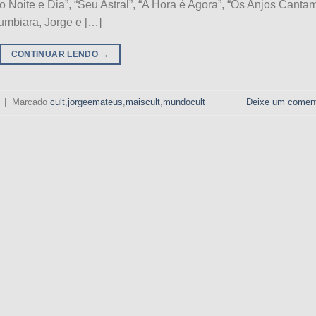
 Noite e Dia”, “Seu Astral”, “A Hora é Agora”, “Os Anjos Cantam
tumbiara, Jorge e […]
CONTINUAR LENDO
→
|
Marcado
cult
,
jorgeemateus
,
maiscult
,
mundocult
Deixe um coment