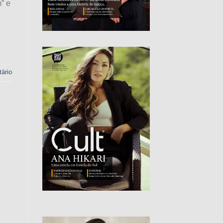
” e
ário