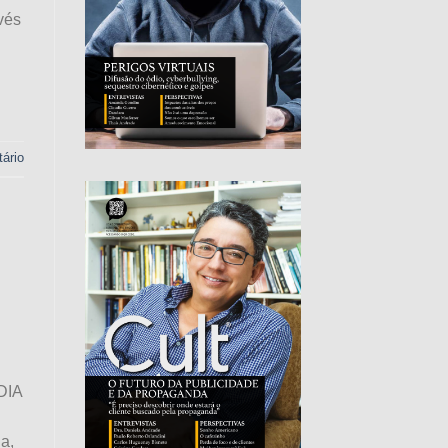
vés
ário
DIA
a,