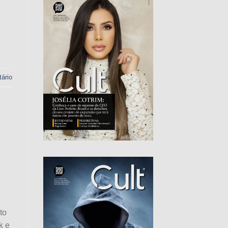
ário
to
k e