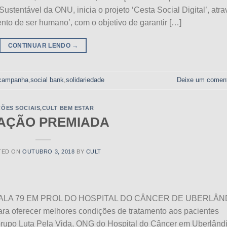
stentável da ONU, inicia o projeto ‘Cesta Social Digital’, atra
o de ser humano’, com o objetivo de garantir […]
CONTINUAR LENDO
→
campanha
,
social bank
,
solidariedade
Deixe um coment
ÕES SOCIAIS
,
CULT BEM ESTAR
AÇÃO PREMIADA
TED ON
OUTUBRO 3, 2018
BY
CULT
LA 79 EM PROL DO HOSPITAL DO CÂNCER DE UBERLÂN
ara oferecer melhores condições de tratamento aos pacientes
Grupo Luta Pela Vida, ONG do Hospital do Câncer em Uberlândi