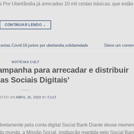
os Por Uberlândia já arrecadou 10 mil cestas básicas, que estão
CONTINUAR LENDO
→
cestas
,
Covid-19
,
juntos por uberlandia
,
solidariedade
Deixe um coment
NOTÍCIAS CULT
ampanha para arrecadar e distribuir
as Sociais Digitais’
STED ON
ABRIL 16, 2020
BY
CULT
diretamente pela conta digital Social Bank Diante desse momen
do mundo, a Missão Social, instituição mantida pelo Social Ban