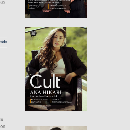
ças
ário
ra
los