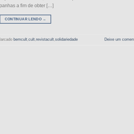
anhas a fim de obter […]
CONTINUAR LENDO
→
arcado
bemcult
,
cult
,
revistacult
,
solidariedade
Deixe um coment