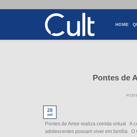
Skip
to
content
HOME
Q
Pontes de A
POST
28
set
Pontes de Amor realiza corrida virtual A c
adolescentes possam viver em família O G