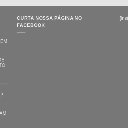
CURTA NOSSA PÁGINA NO
[ins
FACEBOOK
REM
DE
TO
R?
RAM