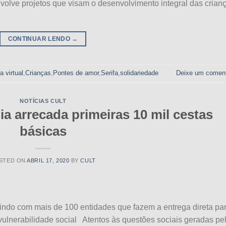
nvolve projetos que visam o desenvolvimento integral das crian
CONTINUAR LENDO
→
a virtual
,
Crianças
,
Pontes de amor
,
Serifa
,
solidariedade
Deixe um coment
NOTÍCIAS CULT
a arrecada primeiras 10 mil cestas
básicas
STED ON
ABRIL 17, 2020
BY
CULT
buindo com mais de 100 entidades que fazem a entrega direta pa
vulnerabilidade social Atentos às questões sociais geradas pe