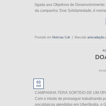
ligada aos Objetivos de Desenvolvimento Su
da campanha ‘Doe Solidariedade, é moment
Postado em
Notícias Cult
|
Marcado
arrecadação
,
AÇ
DO
POS
03
out
CAMPANHA TERÁ SORTEIO DE UM OPA
Com o intuito de prosseguir trabalhando p
oncológicos atendidos em Uberlândia, o 