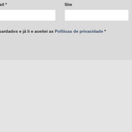
ail
*
Site
rdados e já li e aceitei as
Políticas de privacidade
*