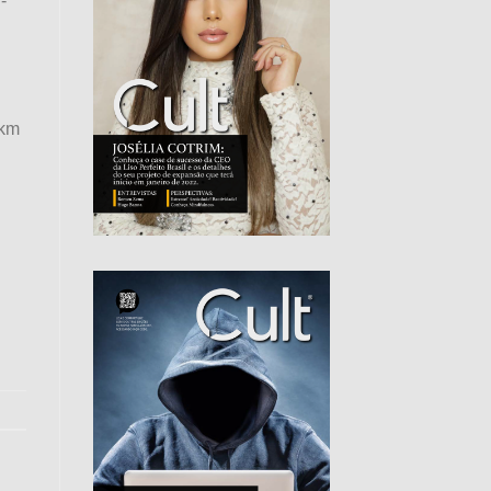
-
 km