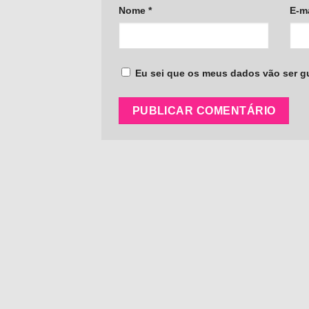
Nome
*
E-m
Eu sei que os meus dados vão ser gua