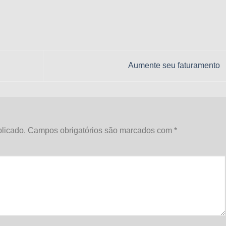
Aumente seu faturamento
licado.
Campos obrigatórios são marcados com
*