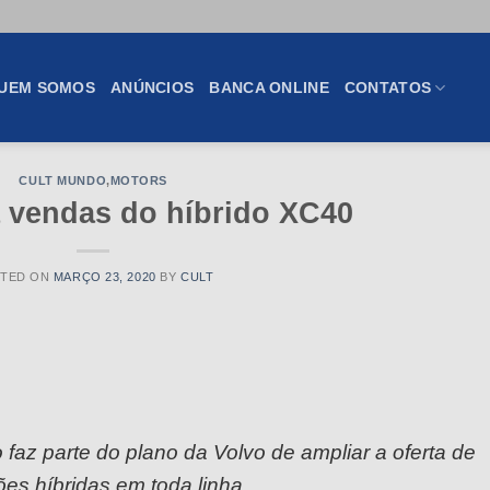
UEM SOMOS
ANÚNCIOS
BANCA ONLINE
CONTATOS
CULT MUNDO
,
MOTORS
a vendas do híbrido XC40
TED ON
MARÇO 23, 2020
BY
CULT
az parte do plano da Volvo de ampliar a oferta de
ões híbridas em toda linha.