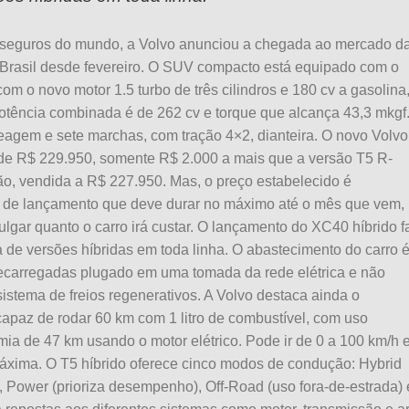
s seguros do mundo, a Volvo anunciou a chegada ao mercado d
 Brasil desde fevereiro. O SUV compacto está equipado com o
 o novo motor 1.5 turbo de três cilindros e 180 cv a gasolina
potência combinada é de 262 cv e torque que alcança 43,3 mkgf
agem e sete marchas, com tração 4×2, dianteira. O novo Volvo
de R$ 229.950, somente R$ 2.000 a mais que a versão T5 R-
o, vendida a R$ 227.950. Mas, o preço estabelecido é
e de lançamento que deve durar no máximo até o mês que vem,
gar quanto o carro irá custar. O lançamento do XC40 híbrido f
a de versões híbridas em toda linha. O abastecimento do carro 
s recarregadas plugado em uma tomada da rede elétrica e não
stema de freios regenerativos. A Volvo destaca ainda o
paz de rodar 60 km com 1 litro de combustível, com uso
ia de 47 km usando o motor elétrico. Pode ir de 0 a 100 km/h
áxima. O T5 híbrido oferece cinco modos de condução: Hybrid
o), Power (prioriza desempenho), Off-Road (uso fora-de-estrada) 