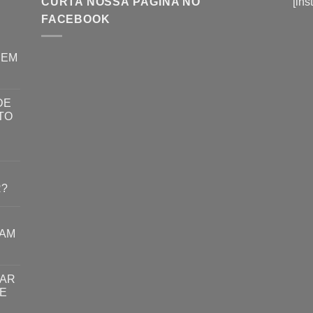
CURTA NOSSA PÁGINA NO
[ins
FACEBOOK
REM
DE
TO
R?
RAM
TAR
E