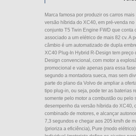
Marca famosa por produzir os carros mai
versão híbrida do XC40, em pré-venda no
conjunto T5 Twin Engine FWD que conta com
associado a um elétrico de mais 82 cv. A 
câmbio é um automatizado de dupla embre
XC40 Plug-In Hybrid R-Design tem preço 
Design convencional, com motor a explosã
promocional e vale apenas para essa fas
segundo a montadora sueca, mas sem divul
parte do plano da Volvo de ampliar a ofert
tipo plug-in, ou seja, pode ter as bateria
somente pelo motor a combustão ou pelo si
desempenho da versão híbrida do XC40, ca
combinado de motores, e alcançar autonom
7,3 segundos e chegar aos 205 km/h de m
(prioriza a eficiência), Pure (modo elétric