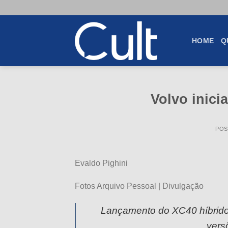
Skip
to
content
HOME
Q
Volvo inici
POS
Evaldo Pighini
Fotos Arquivo Pessoal | Divulgação
Lançamento do XC40 híbrido f
vers