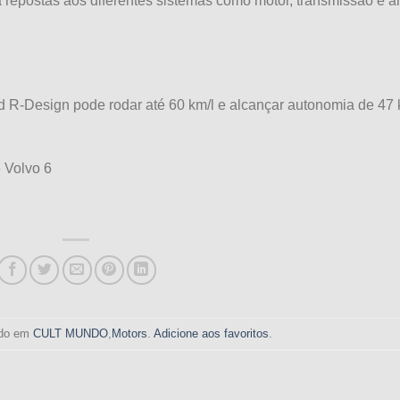
ra repostas aos diferentes sistemas como motor, transmissão e ar
d R-Design pode rodar até 60 km/l e alcançar autonomia de 47
e Volvo 6
tado em
CULT MUNDO
,
Motors
.
Adicione aos favoritos
.