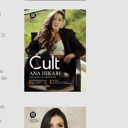
a
,
. O
az
é do
 em
e