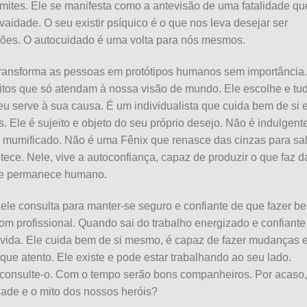
imites. Ele se manifesta como a antevisão de uma fatalidade qu
aidade. O seu existir psíquico é o que nos leva desejar ser
ções. O autocuidado é uma volta para nós mesmos.
ransforma as pessoas em protótipos humanos sem importância.
itos que só atendam à nossa visão de mundo. Ele escolhe e tu
eu serve à sua causa. É um individualista que cuida bem de si 
 Ele é sujeito e objeto do seu próprio desejo. Não é indulgente
 mumificado. Não é uma Fênix que renasce das cinzas para sa
ntece. Nele, vive a autoconfiança, capaz de produzir o que faz d
ele permanece humano.
, ele consulta para manter-se seguro e confiante de que fazer b
bom profissional. Quando sai do trabalho energizado e confiante
 vida. Ele cuida bem de si mesmo, é capaz de fazer mudanças 
que atento. Ele existe e pode estar trabalhando ao seu lado.
, consulte-o. Com o tempo serão bons companheiros. Por acaso,
ade e o mito dos nossos heróis?