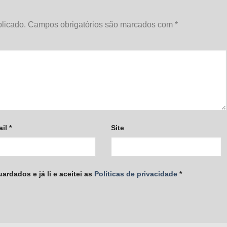
licado.
Campos obrigatórios são marcados com
*
ail
*
Site
rdados e já li e aceitei as
Políticas de privacidade
*