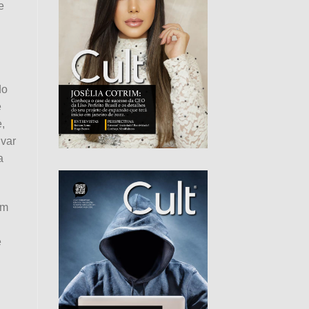
e
do
e
,
lvar
a
em
e