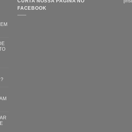
CURTA NOSSA PÁGINA NO
[ins
FACEBOOK
REM
DE
TO
R?
RAM
TAR
E