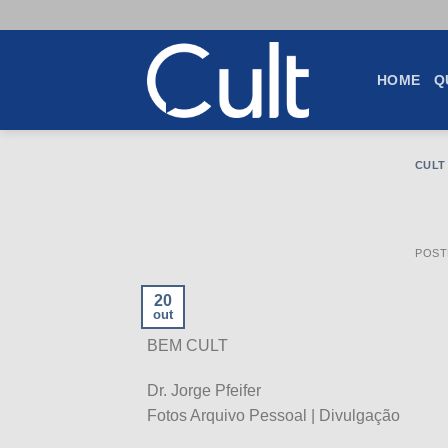
Skip
to
content
HOME
Q
CULT
POST
20
out
BEM CULT
Dr. Jorge Pfeifer
Fotos Arquivo Pessoal | Divulgação