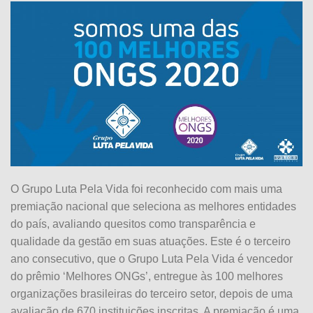
O Grupo Luta Pela Vida foi reconhecido com mais uma
premiação nacional que seleciona as melhores entidades
do país, avaliando quesitos como transparência e
qualidade da gestão em suas atuações. Este é o terceiro
ano consecutivo, que o Grupo Luta Pela Vida é vencedor
do prêmio ‘Melhores ONGs’, entregue às 100 melhores
organizações brasileiras do terceiro setor, depois de uma
avaliação de 670 instituições inscritas. A premiação é uma