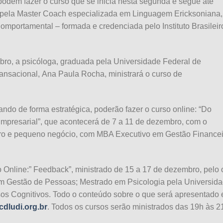
odem fazer o curso que se inicia nesta segunda e segue até
as pela Master Coach especializada em Linguagem Ericksoniana,
mportamental – formada e credenciada pelo Instituto Brasileir
embro, a psicóloga, graduada pela Universidade Federal de
nsacional, Ana Paula Rocha, ministrará o curso de
ndo de forma estratégica, poderão fazer o curso online: “Do
mpresarial”, que acontecerá de 7 a 11 de dezembro, com o
ro e pequeno negócio, com MBA Executivo em Gestão Financei
Online:” Feedback”, ministrado de 15 a 17 de dezembro, pelo 
em Gestão de Pessoas; Mestrado em Psicologia pela Universid
os Cognitivos. Todo o conteúdo sobre o que será apresentado
dludi.org.br
. Todos os cursos serão ministrados das 19h às 2