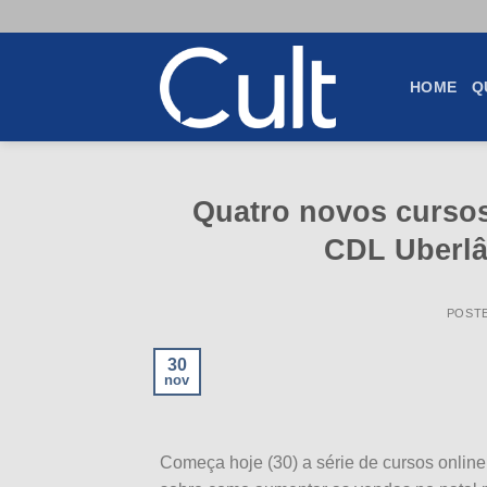
Skip
to
content
HOME
Q
Quatro novos cursos
CDL Uberlâ
POST
30
nov
Começa hoje (30) a série de cursos onli