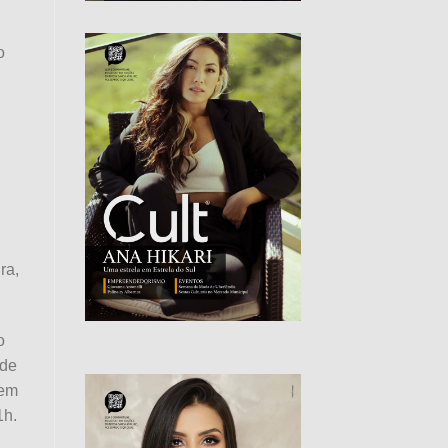
o
ra,
o
ade
 em
1h.