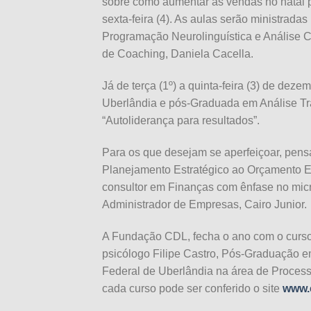
sobre como aumentar as vendas no natal p
sexta-feira (4). As aulas serão ministrad
Programação Neurolinguística e Análise Co
de Coaching, Daniela Cacella.
Já de terça (1º) a quinta-feira (3) de dez
Uberlândia e pós-Graduada em Análise Tra
“Autoliderança para resultados”.
Para os que desejam se aperfeiçoar, pensa
Planejamento Estratégico ao Orçamento E
consultor em Finanças com ênfase no mic
Administrador de Empresas, Cairo Junior.
A Fundação CDL, fecha o ano com o curso 
psicólogo Filipe Castro, Pós-Graduação 
Federal de Uberlândia na área de Process
cada curso pode ser conferido o site
www.c