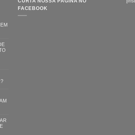
CURTA NOSSA PÁGINA NO
[ins
FACEBOOK
REM
DE
TO
R?
RAM
TAR
E