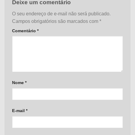
Deixe um comentário
O seu endereço de e-mail não será publicado.
Campos obrigatórios são marcados com
*
Comentário
*
Nome
*
E-mail
*