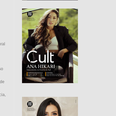
ral
so
 de
ia,