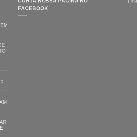
CURTA NOSSA PÁGINA NO
[ins
FACEBOOK
REM
DE
TO
R?
RAM
TAR
E