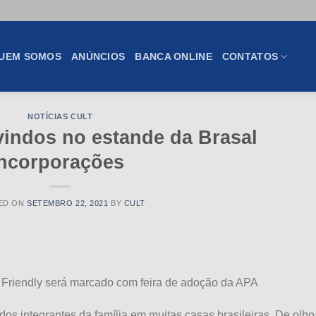
UEM SOMOS
ANÚNCIOS
BANCA ONLINE
CONTATOS
NOTÍCIAS CULT
vindos no estande da Brasal
Incorporações
ED ON
SETEMBRO 22, 2021
BY
CULT
Friendly será marcado com feira de adoção da APA
os integrantes da família em muitas casas brasileiras. De olho