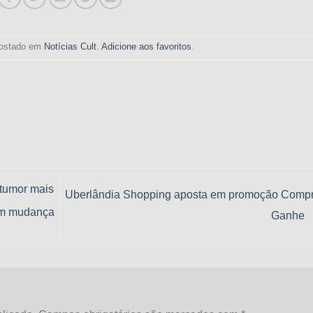
 postado em
Notícias Cult
.
Adicione aos favoritos
.
 tumor mais
Uberlândia Shopping aposta em promoção Compr
om mudança
Ganhe