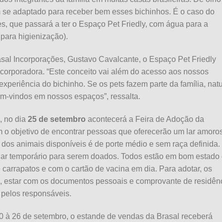
 se adaptado para receber bem esses bichinhos. É o caso do
s, que passará a ter o Espaço Pet Friedly, com água para a
 para higienização).
sal Incorporações, Gustavo Cavalcante, o Espaço Pet Friedly
ncorporadora. “Este conceito vai além do acesso aos nossos
xperiência do bichinho. Se os pets fazem parte da família, natu
m-vindos em nossos espaços”, ressalta.
, no dia
25 de setembro
acontecerá a Feira de Adoção da
 o objetivo de encontrar pessoas que oferecerão um lar amoro
 dos animais disponíveis é de porte médio e sem raça definida.
lar temporário para serem doados. Todos estão em bom estado
e carrapatos e com o cartão de vacina em dia. Para adotar, os
s, estar com os documentos pessoais e comprovante de residênc
l pelos responsáveis.
20 à 26 de setembro, o estande de vendas da Brasal receberá