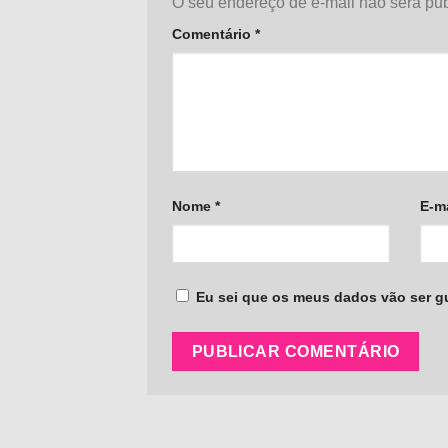
O seu endereço de e-mail não será pub
Comentário
*
Nome
*
E-m
Eu sei que os meus dados vão ser gua