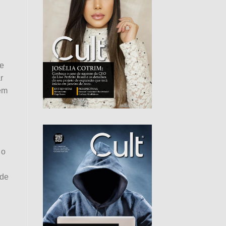
ue
r
ém
 o
 de