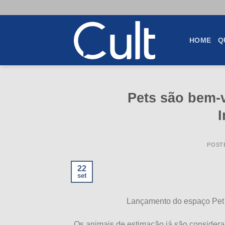
Skip
to
content
HOME
Q
Pets são bem-
POST
22
set
Lançamento do espaço Pet 
Os animais de estimação já são considerad