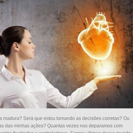
a madura? Será que estou tomando as decisões corretas? Ou
cias das minhas ações? Quantas vezes nos deparamos com