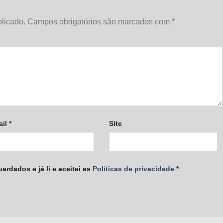
licado.
Campos obrigatórios são marcados com
*
ail
*
Site
rdados e já li e aceitei as
Políticas de privacidade
*