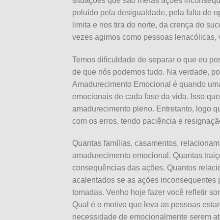
situações que são meras ações inconsequ
poluído pela desigualdade, pela falta de
limita e nos tira do norte, da crença do su
vezes agimos como pessoas lenacólicas, v
Temos dificuldade de separar o que eu po
de que nós podemos tudo. Na verdade, po
Amadurecimento Emocional é quando uma p
emocionais de cada fase da vida. Isso que
amadurecimento pleno. Entretanto, logo qu
com os erros, tendo paciência e resigna
Quantas famílias, casamentos, relacionamen
amadurecimento emocional. Quantas traiçõ
consequências das ações. Quantos relacion
acalentados se as ações inconsequentes p
tomadas. Venho hoje fazer você refletir s
Qual é o motivo que leva as pessoas esta
necessidade de emocionalmente serem at