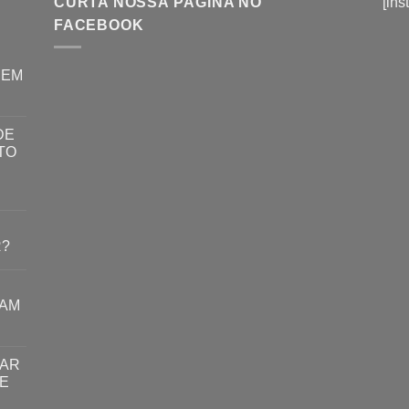
CURTA NOSSA PÁGINA NO
[ins
FACEBOOK
REM
DE
TO
R?
RAM
TAR
E