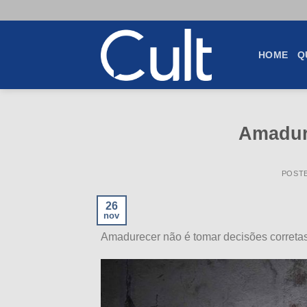
Skip
to
content
HOME
Q
Amadur
POST
26
nov
Amadurecer não é tomar decisões correta