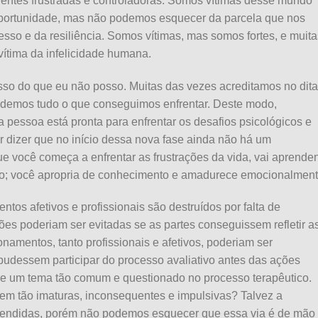
entes frustradas e controladoras. Somos vítimas desse mundo
 oportunidade, mas não podemos esquecer da parcela que nos
cesso e da resiliência. Somos vítimas, mas somos fortes, e muita
ítima da infelicidade humana.
sso do que eu não posso. Muitas das vezes acreditamos no dit
demos tudo o que conseguimos enfrentar. Deste modo,
essoa está pronta para enfrentar os desafios psicológicos e
r dizer que no início dessa nova fase ainda não há um
e você começa a enfrentar as frustrações da vida, vai aprende
ção; você apropria de conhecimento e amadurece emocionalment
tos afetivos e profissionais são destruídos por falta de
es poderiam ser evitadas se as partes conseguissem refletir a
amentos, tanto profissionais e afetivos, poderiam ser
udessem participar do processo avaliativo antes das ações
ore um tema tão comum e questionado no processo terapêutico.
rem tão imaturas, inconsequentes e impulsivas? Talvez a
endidas, porém não podemos esquecer que essa via é de mão