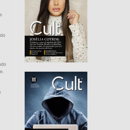
s
ado
ndo
e.
s