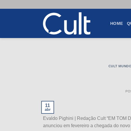
Skip
to
content
HOME
Q
CULT MUND
PO
11
abr
Evaldo Pighini | Redação Cult “EM 
anunciou em fevereiro a chegada do novo 