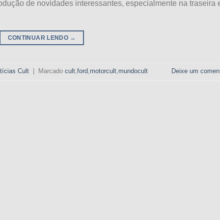
trodução de novidades interessantes, especialmente na traseira 
CONTINUAR LENDO
→
tícias Cult
|
Marcado
cult
,
ford
,
motorcult
,
mundocult
Deixe um coment