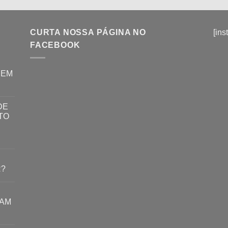
CURTA NOSSA PÁGINA NO
[ins
FACEBOOK
REM
DE
TO
R?
RAM