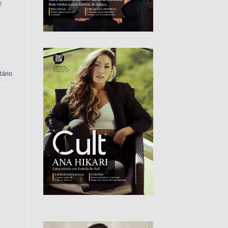
e
ário