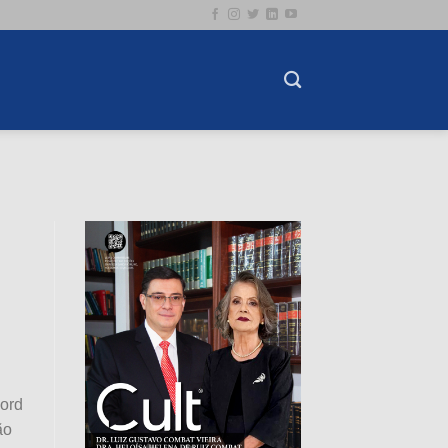
ord
ão