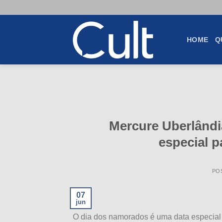
Skip
to
content
HOME
Q
Mercure Uberlândi
especial 
PO
07
jun
O dia dos namorados é uma data especial