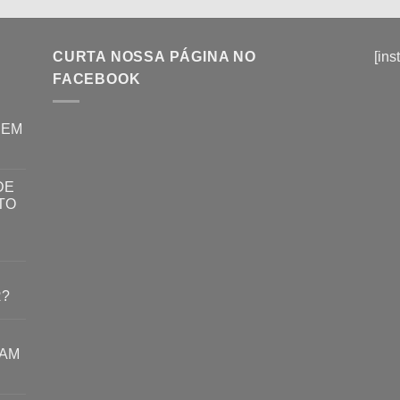
CURTA NOSSA PÁGINA NO
[ins
FACEBOOK
REM
DE
TO
R?
RAM