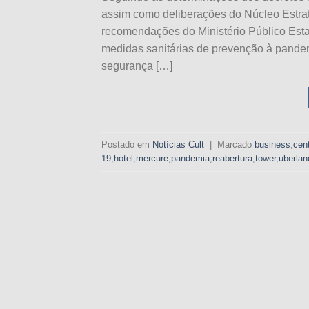
assim como deliberações do Núcleo Estra
recomendações do Ministério Público Est
medidas sanitárias de prevenção à pandem
segurança […]
Postado em
Notícias Cult
|
Marcado
business
,
cen
19
,
hotel
,
mercure
,
pandemia
,
reabertura
,
tower
,
uberlan