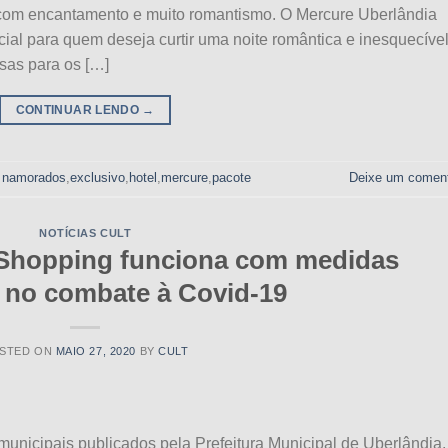
com encantamento e muito romantismo. O Mercure Uberlândia
al para quem deseja curtir uma noite romântica e inesquecível
osas para os […]
CONTINUAR LENDO
→
s namorados
,
exclusivo
,
hotel
,
mercure
,
pacote
Deixe um coment
NOTÍCIAS CULT
Shopping funciona com medidas
s no combate à Covid-19
STED ON
MAIO 27, 2020
BY
CULT
unicipais publicados pela Prefeitura Municipal de Uberlândia,