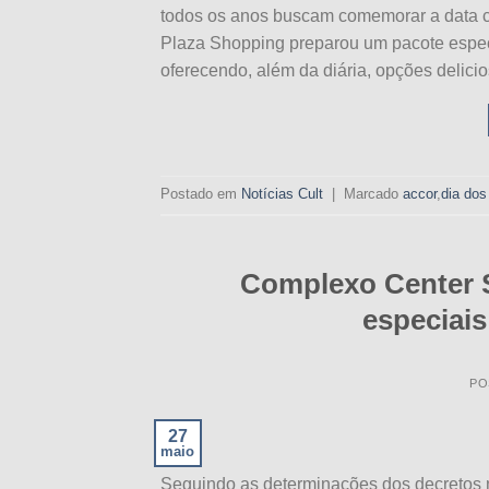
todos os anos buscam comemorar a data 
Plaza Shopping preparou um pacote especi
oferecendo, além da diária, opções delici
Postado em
Notícias Cult
|
Marcado
accor
,
dia do
Complexo Center 
especiai
PO
27
maio
Seguindo as determinações dos decretos m