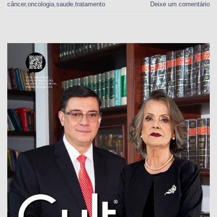
câncer
,
oncologia
,
saude
,
tratamento
Deixe um comentário