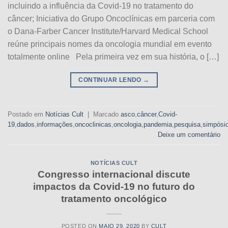
incluindo a influência da Covid-19 no tratamento do
câncer; Iniciativa do Grupo Oncoclínicas em parceria com
o Dana-Farber Cancer Institute/Harvard Medical School
reúne principais nomes da oncologia mundial em evento
totalmente online Pela primeira vez em sua história, o […]
CONTINUAR LENDO
→
Postado em
Notícias Cult
|
Marcado
asco
,
câncer
,
Covid-
19
,
dados
,
informações
,
oncoclinicas
,
oncologia
,
pandemia
,
pesquisa
,
simpósi
Deixe um comentário
NOTÍCIAS CULT
Congresso internacional discute
impactos da Covid-19 no futuro do
tratamento oncológico
POSTED ON
MAIO 29, 2020
BY
CULT