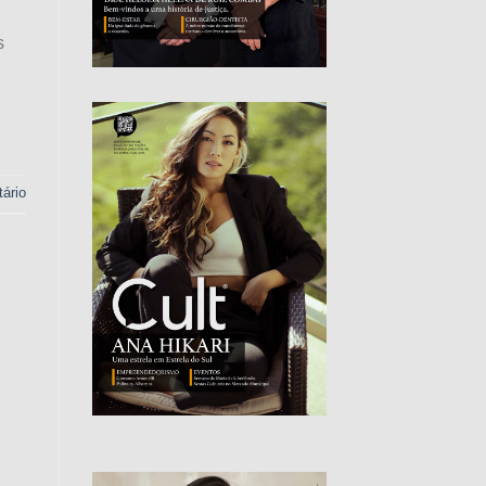
s
ário