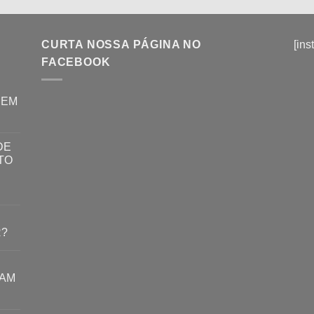
CURTA NOSSA PÁGINA NO
[ins
FACEBOOK
REM
DE
TO
R?
RAM