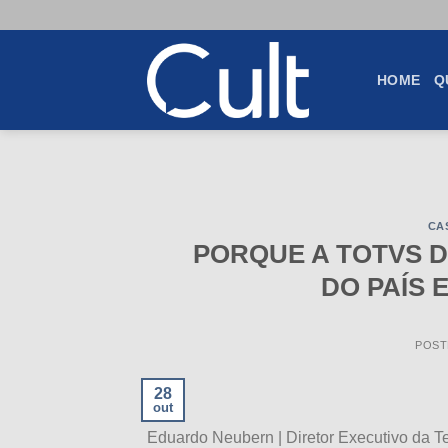
Skip
to
content
HOME
Q
CA
PORQUE A TOTVS D
DO PAÍS 
POST
28
out
Eduardo Neubern | Diretor Executivo 