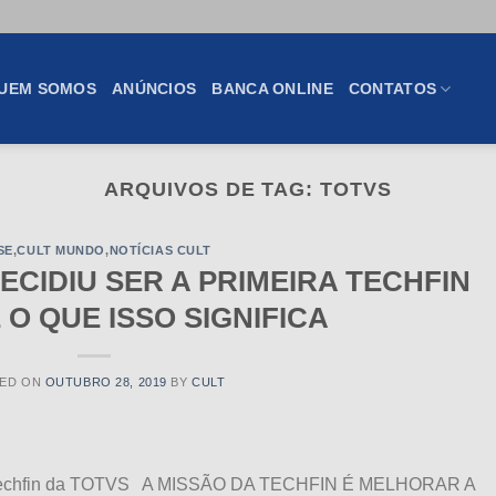
UEM SOMOS
ANÚNCIOS
BANCA ONLINE
CONTATOS
ARQUIVOS DE TAG:
TOTVS
SE
,
CULT MUNDO
,
NOTÍCIAS CULT
ECIDIU SER A PRIMEIRA TECHFIN
E O QUE ISSO SIGNIFICA
ED ON
OUTUBRO 28, 2019
BY
CULT
da Techfin da TOTVS A MISSÃO DA TECHFIN É MELHORAR A