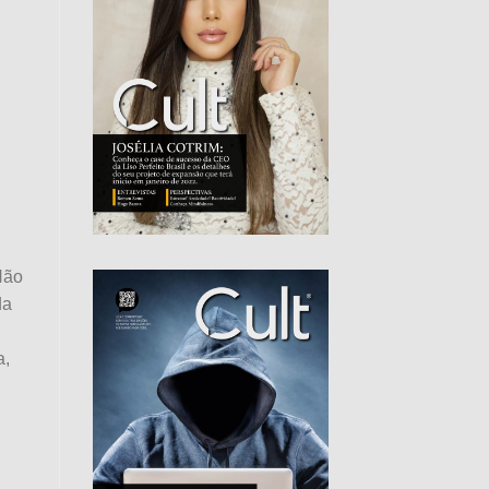
Não
da
a,