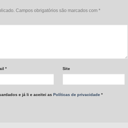
licado.
Campos obrigatórios são marcados com
*
ail
*
Site
rdados e já li e aceitei as
Políticas de privacidade
*