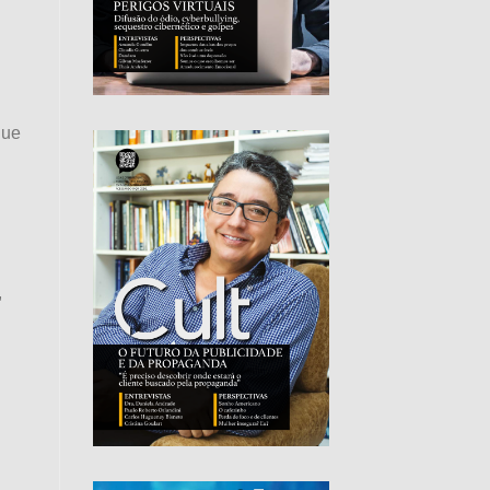
que
,