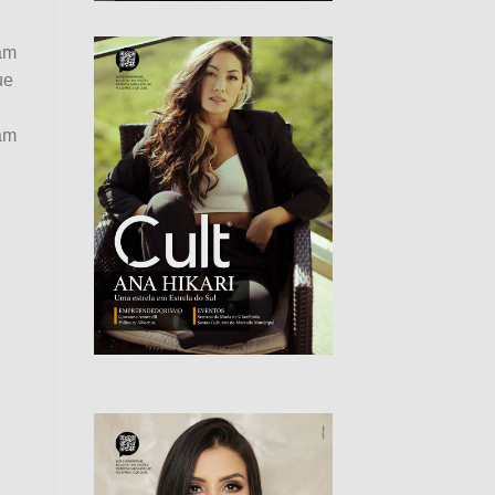
ram
ue
tam