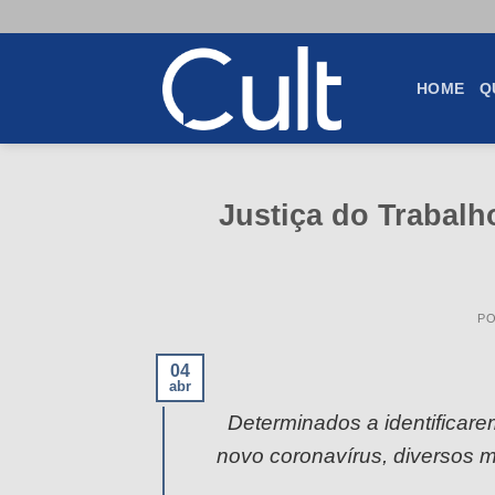
Skip
to
content
HOME
Q
Justiça do Trabalh
P
04
abr
Determinados a identificar
novo coronavírus, diversos m