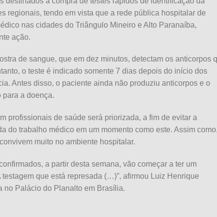
is destinados a compra de testes rápidos de identificação da
 regionais, tendo em vista que a rede pública hospitalar de
édico nas cidades do Triângulo Mineiro e Alto Paranaíba,
nte ação.
ostra de sangue, que em dez minutos, detectam os anticorpos 
tanto, o teste é indicado somente 7 dias depois do início dos
a. Antes disso, o paciente ainda não produziu anticorpos e o
o para a doença.
m profissionais de saúde será priorizada, a fim de evitar a
rda do trabalho médico em um momento como este. Assim como
convivem muito no ambiente hospitalar.
onfirmados, a partir desta semana, vão começar a ter um
 testagem que está represada (…)”, afirmou Luiz Henrique
 no Palácio do Planalto em Brasília.