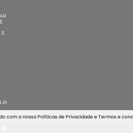
TAR
E
 E
LIA
ordo com a nossa
Políticas de Privacidade
e
Termos e cond
y