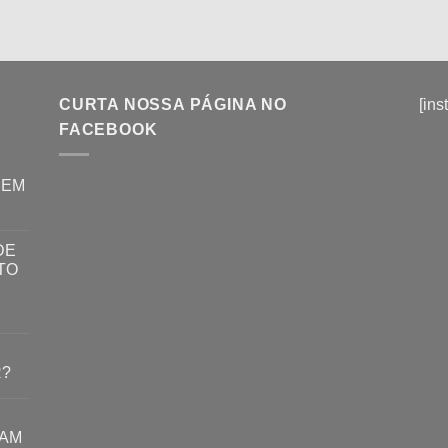
CURTA NOSSA PÁGINA NO
[ins
FACEBOOK
REM
DE
TO
R?
RAM