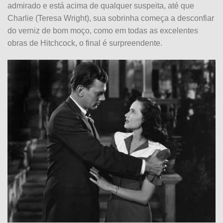
admirado e está acima de qualquer suspeita, até que
Charlie (Teresa Wright), sua sobrinha começa a desconfiar
do verniz de bom moço, como em todas as excelentes
obras de Hitchcock, o final é surpreendente.