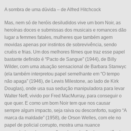
A sombra de uma dúvida – de Alfred Hitchcock
Mas, nem só de heróis desiludidos vive um bom Noir, as
heroínas doces e subm
issas dos musicais e romances dão
lugar a femmes fatales, mulheres que também agem
movidas apenas por instintos de sobrevivência, sendo
cruéis e frias. Um dos melhores filmes que traz esse papel
bastante definido é “Pacto de Sangue” (1944), de Billy
Wilder, com uma atuação sensacional de Barbara Stanwyc
(ela também interpretou papel semelhante em “O tempo
não apaga” (1946), de Lewis Milestone, ao lado de Kirk
Douglas), onde usa sua sedução manipuladora para levar
Walter Neff, vivido por Fred MacMurray, para conseguir o
que quer. E como um bom Noir tem que nos causar
sempre algum impacto, seja raiva ou desconforto, sugiro “A
marca da maldade” (1958), de Orson Welles, com ele no
papel de policial corrupto, mostra uma nuance