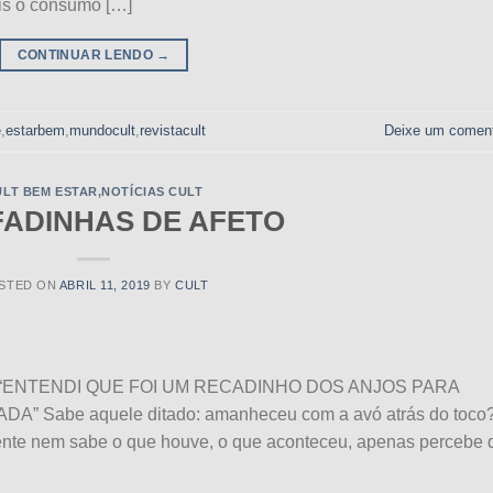
ois o consumo […]
CONTINUAR LENDO
→
e
,
estarbem
,
mundocult
,
revistacult
Deixe um coment
ULT BEM ESTAR
,
NOTÍCIAS CULT
ADINHAS DE AFETO
STED ON
ABRIL 11, 2019
BY
CULT
Cult “ENTENDI QUE FOI UM RECADINHO DOS ANJOS PARA
Sabe aquele ditado: amanheceu com a avó atrás do toco
ente nem sabe o que houve, o que aconteceu, apenas percebe 