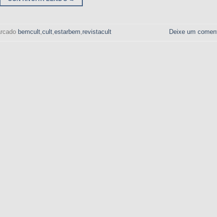
rcado
bemcult
,
cult
,
estarbem
,
revistacult
Deixe um coment