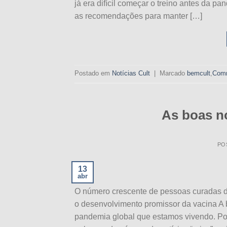
já era difícil começar o treino antes da 
as recomendações para manter […]
Postado em
Notícias Cult
|
Marcado
bemcult
,
Com
As boas n
PO
13
abr
O número crescente de pessoas curadas d
o desenvolvimento promissor da vacina A 
pandemia global que estamos vivendo. Por