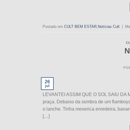
Postado em
CULT BEM ESTAR
,
Notícias Cult
|
Ma
C
N
PO
26
jul
LEVANTEI ASSIM QUE O SOL SAIU DA MINH
praça. Debaixo da sombra de um flamboyan
o lanche. Tinha mexerica enredeira, banana
[…]