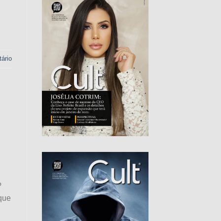
ário
?
que