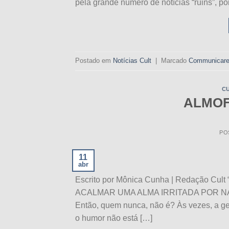
pela grande número de notícias “ruins”, p
Postado em
Notícias Cult
|
Marcado
Communicar
C
ALMOF
PO
11
abr
Escrito por Mônica Cunha | Redação 
ACALMAR UMA ALMA IRRITADA POR NADA” 
Então, quem nunca, não é? Às vezes, a g
o humor não está […]