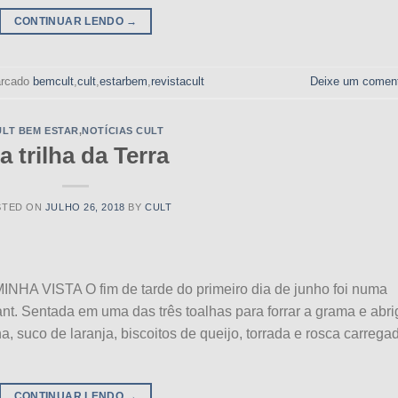
CONTINUAR LENDO
→
rcado
bemcult
,
cult
,
estarbem
,
revistacult
Deixe um coment
ULT BEM ESTAR
,
NOTÍCIAS CULT
a trilha da Terra
STED ON
JULHO 26, 2018
BY
CULT
A VISTA O fim de tarde do primeiro dia de junho foi numa
t. Sentada em uma das três toalhas para forrar a grama e abri
, suco de laranja, biscoitos de queijo, torrada e rosca carrega
CONTINUAR LENDO
→