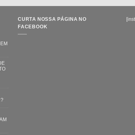
CURTA NOSSA PÁGINA NO
[ins
FACEBOOK
REM
DE
TO
R?
RAM