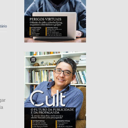
ário
gar
da