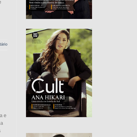
e
ário
a e
da
s