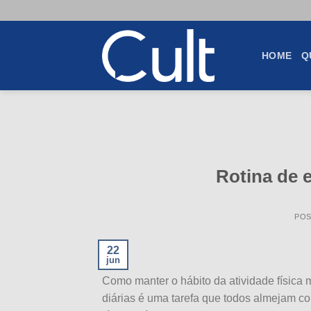
Skip
to
content
HOME
Q
Rotina de e
PO
22
jun
Como manter o hábito da atividade física 
diárias é uma tarefa que todos almejam c