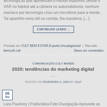
tecnológicas que apimentam o mundo esportivo, desde o
VAR no futebol até a câmera no automobilismo, nenhum
maníaco por tecnologia criou um microfone para a mente.
Tal aparelho seria útil na corrida. Na maratona, […]
CONTINUAR LENDO
→
Postado em
CULT BEM ESTAR
,
Esporte
,
Uncategorized
|
Marcado
bemcult
,
cult
Deixe um comentário
COMUNICAÇÃO
,
CULT MUNDO
2020: tendências do marketing digital
POSTED ON
FEVEREIRO 6, 2020
BY
CULT
06
fev
Lara Paulinny | Publicitária Foto Divulgação Aproveite as